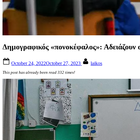
Δημογραφικός «πονοκέφαλος»: Αδειάζουν οι
Posted
By
October 24, 2022
October 27, 2023
laikos
on
This post has already been read 332 times!