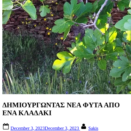
ΔΗΜΙΟΥΡΓΩΝΤΑΣ ΝΕΑ ΦΥΤΑ ΑΠΟ
ΕΝΑ ΚΛΑΔΑΚΙ
Posted
By
December 3, 2023
December 3, 2023
Sakis
on