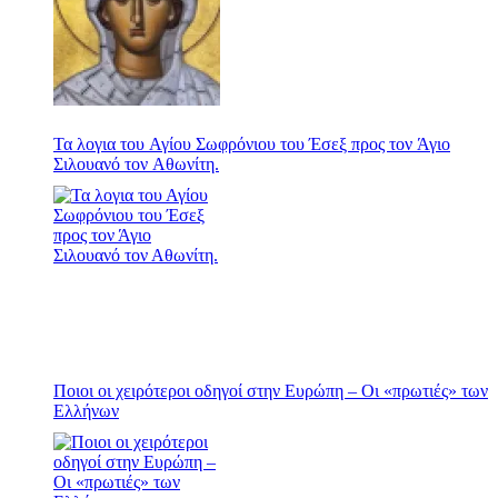
Τα λογια του Αγίου Σωφρόνιου του Έσεξ προς τον Άγιο
Σιλουανό τον Αθωνίτη.
Ποιοι οι χειρότεροι οδηγοί στην Ευρώπη – Οι «πρωτιές» των
Ελλήνων