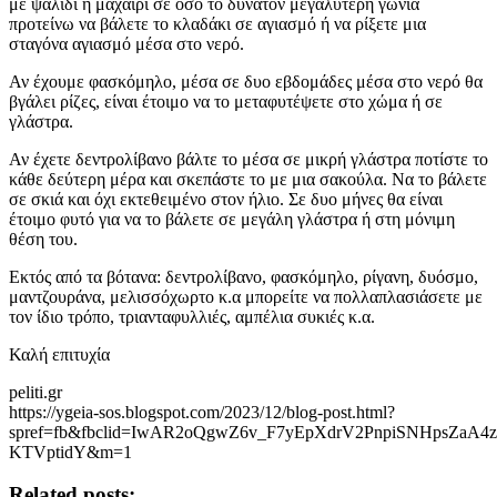
με ψαλίδι ή μαχαίρι σε όσο το δυνατόν μεγαλύτερη γωνία
προτείνω να βάλετε το κλαδάκι σε αγιασμό ή να ρίξετε μια
σταγόνα αγιασμό μέσα στο νερό.
Αν έχουμε φασκόμηλο, μέσα σε δυο εβδομάδες μέσα στο νερό θα
βγάλει ρίζες, είναι έτοιμο να το μεταφυτέψετε στο χώμα ή σε
γλάστρα.
Αν έχετε δεντρολίβανο βάλτε το μέσα σε μικρή γλάστρα ποτίστε το
κάθε δεύτερη μέρα και σκεπάστε το με μια σακούλα. Να το βάλετε
σε σκιά και όχι εκτεθειμένο στον ήλιο. Σε δυο μήνες θα είναι
έτοιμο φυτό για να το βάλετε σε μεγάλη γλάστρα ή στη μόνιμη
θέση του.
Εκτός από τα βότανα: δεντρολίβανο, φασκόμηλο, ρίγανη, δυόσμο,
μαντζουράνα, μελισσόχωρτο κ.α μπορείτε να πολλαπλασιάσετε με
τον ίδιο τρόπο, τριανταφυλλιές, αμπέλια συκιές κ.α.
Καλή επιτυχία
peliti.gr
https://ygeia-sos.blogspot.com/2023/12/blog-post.html?
spref=fb&fbclid=IwAR2oQgwZ6v_F7yEpXdrV2PnpiSNHpsZaA4
KTVptidY&m=1
Related posts: