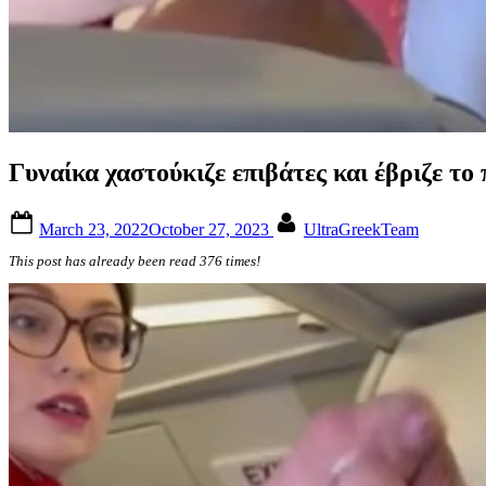
Γυναίκα χαστούκιζε επιβάτες και έβριζε τ
Posted
By
March 23, 2022
October 27, 2023
UltraGreekTeam
on
This post has already been read 376 times!