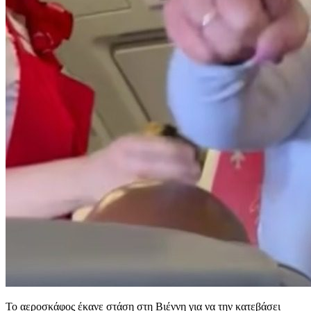
Το αεροσκάφος έκανε στάση στη Βιέννη για να την κατεβάσει