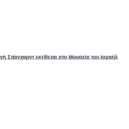
ή Στάινχαρντ εκτίθεται στο Μουσείο του Ισραήλ