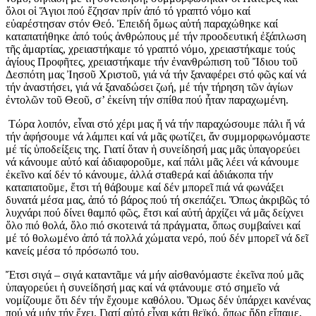
ὅλοι οἱ Ἅγιοι πού ἔζησαν πρίν ἀπό τό γραπτό νόμο καί
εὐαρέστησαν στόν Θεό. Ἐπειδή ὅμως αὐτή παραχώθηκε καί
καταπατήθηκε ἀπό τούς ἀνθρώπους μέ τήν προοδευτική ἐξάπλωση
τῆς ἁμαρτίας, χρειαστήκαμε τό γραπτό νόμο, χρειαστήκαμε τούς
ἁγίους Προφῆτες, χρειαστήκαμε τήν ἐνανθρώπιση τοῦ Ἴδιου τοῦ
Δεσπότη μας Ἰησοῦ Χριστοῦ, γιά νά τήν ξαναφέρει στό φῶς καί νά
τήν ἀναστήσει, γιά νά ξαναδώσει ζωή, μέ τήν τήρηση τῶν ἁγίων
ἐντολῶν τοῦ Θεοῦ, σ’ ἐκείνη τήν σπίθα πού ἦταν παραχωμένη.
Τώρα λοιπόν, εἶναι στό χέρι μας ἤ νά τήν παραχώσουμε πάλι ἤ νά
τήν ἀφήσουμε νά λάμπει καί νά μᾶς φωτίζει, ἄν συμμορφωνόμαστε
μέ τίς ὑποδείξεις της. Γιατί ὅταν ἡ συνείδησή μας μᾶς ὑπαγορεύει
νά κάνουμε αὐτό καί ἀδιαφοροῦμε, καί πάλι μᾶς λέει νά κάνουμε
ἐκεῖνο καί δέν τό κάνουμε, ἀλλά σταθερά καί ἀδιάκοπα τήν
καταπατοῦμε, ἔτσι τή θάβουμε καί δέν μπορεῖ πιά νά φωνάξει
δυνατά μέσα μας, ἀπό τό βάρος πού τή σκεπάζει. Ὅπως ἀκριβῶς τό
λυχνάρι πού δίνει θαμπό φῶς, ἔτσι καί αὐτή ἀρχίζει νά μᾶς δείχνει
ὅλο πιό θολά, ὅλο πιό σκοτεινά τά πράγματα, ὅπως συμβαίνει καί
μέ τό θολωμένο ἀπό τά πολλά χώματα νερό, πού δέν μπορεῖ νά δεῖ
κανείς μέσα τό πρόσωπό του.
Ἔτσι σιγά – σιγά καταντᾶμε νά μήν αἰσθανόμαστε ἐκεῖνα πού μᾶς
ὑπαγορεύει ἡ συνείδησή μας καί νά φτάνουμε στό σημεῖο νά
νομίζουμε ὅτι δέν τήν ἔχουμε καθόλου. Ὅμως δέν ὑπάρχει κανένας
πού νά μήν τήν ἔχει. Γιατί αὐτό εἶναι κάτι θεϊκό, ὅπως ἤδη εἴπαμε,