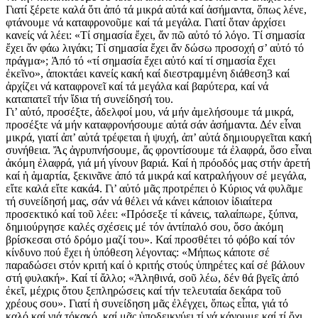
Γιατί ξέρετε καλά ὅτι ἀπό τά μικρά αὐτά καί ἀσήμαντα, ὅπως λένε,
φτάνουμε νά καταφρονοῦμε καί τά μεγάλα. Γιατί ὅταν ἀρχίσει
κανείς νά λέει: «Τί σημασία ἔχει, ἄν πῶ αὐτό τό λόγο. Τί σημασία
ἔχει ἄν φάω λιγάκι; Τί σημασία ἔχει ἄν δώσω προσοχή σ’ αὐτό τό
πράγμα»; Ἀπό τό «τί σημασία ἔχει αὐτό καί τί σημασία ἔχει
ἐκεῖνο», ἀποκτάει κανείς κακή καί διεστραμμένη διάθεση3 καί
ἀρχίζει νά καταφρονεῖ καί τά μεγάλα καί βαρύτερα, καί νά
καταπατεῖ τήν ἴδια τή συνείδησή του.
Γι’ αὐτό, προσέξτε, ἀδελφοί μου, νά μήν ἀμελήσουμε τά μικρά,
προσέξτε νά μήν καταφρονήσουμε αὐτά σάν ἀσήμαντα. Δέν εἶναι
μικρά, γιατί ἀπ’ αὐτά τρέφεται ἡ ψυχή, ἀπ’ αὐτά δημιουργεῖται κακή
συνήθεια. Ἄς ἀγρυπνήσουμε, ἄς φροντίσουμε τά ἐλαφρά, ὅσο εἶναι
ἀκόμη ἐλαφρά, γιά μή γίνουν βαριά. Καί ἡ πρόοδός μας στήν ἀρετή
καί ἡ ἁμαρτία, ξεκινᾶνε ἀπό τά μικρά καί κατραλήγουν σέ μεγάλα,
εἴτε καλά εἴτε κακά4. Γι’ αὐτό μᾶς προτρέπει ὁ Κύριος νά φυλᾶμε
τή συνείδησή μας, σάν νά θέλει νά κάνει κάποιον ἰδιαίτερα
προσεκτικό καί τοῦ λέει: «Πρόσεξε τί κάνεις, ταλαίπωρε, ξύπνα,
δημιούργησε καλές σχέσεις μέ τόν ἀντίπαλό σου, ὅσο ἀκόμη
βρίσκεσαι στό δρόμο μαζί του». Καί προσθέτει τό φόβο καί τόν
κίνδυνο πού ἔχει ἡ ὑπόθεση λέγοντας: «Μήπως κάποτε σέ
παραδώσει στόν κριτή καί ὁ κριτής στούς ὑπηρέτες καί σέ βάλουν
στή φυλακή». Καί τί ἄλλο; «Ἀληθινά, σοῦ λέω, δέν θά βγεῖς ἀπό
ἐκεῖ, μέχρις ὄτου ξεπληρώσεις καί τήν τελευταία δεκάρα τοῦ
χρέους σου». Γιατί ἡ συνείδηση μᾶς ἐλέγχει, ὅπως εἶπα, γιά τό
καλό καί γιά τόκακό, καί μᾶς ὑποδεικνύει τί νά κάνουμε καί τί ὄχι.