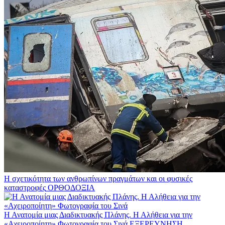
Η σχετικότητα των ανθρωπίνων πραγμάτων και οι φυσικές
καταστροφές
ΟΡΘΟΔΟΞΙΑ
Η Ανατομία μιας Διαδικτυακής Πλάνης. Η Αλήθεια για την
«Αχειροποίητη» Φωτογραφία του Σινά
ΕΞΕΡΕΥΝΗΣΗ