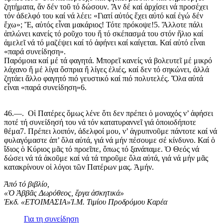
ζητήματα, ἄν δέν τοῦ τό δώσουν. Ἄν δέ καί ἀρχίσει νά προσέχει
τόν ἀδελφό του καί νά λέει: «Γιατί αὐτός ἔχει αὐτό καί ἐγώ δέν
ἔχω»; Ἔ, αὐτός εἶναι μακάριος! Τότε πρόκοψε!5. Ἄλλοτε πάλι
ἁπλώνει κανείς τό ροῦχο του ἤ τό σκέπασμά του στόν ἥλιο καί
ἀμελεῖ νά τό μαζέψει καί τό ἀφήνει καί καίγεται. Καί αὐτό εἶναι
«παρά συνείδηση».
Παρόμοια καί μέ τά φαγητά. Μπορεῖ κανείς νά βολευτεῖ μέ μικρό
λάχανο ἤ μέ λίγα ὄσπρια ἤ λίγες ἐλιές, καί δεν τό σηκώνει, ἀλλά
ζητάει ἄλλο φαγητό πιό γευστικό καί πιό πολυτελές. Ὅλα αὐτά
εἶναι «παρά συνείδηση»6.
46.—. Οἱ Πατέρες ὅμως λένε ὅτι δεν πρέπει ὁ μοναχός ν’ ἀφήσει
ποτέ τή συνείδησή του νά τόν κατατυραννεῖ γιά ὁποιοδήποτε
θέμα7. Πρέπει λοιπόν, ἀδελφοί μου, ν’ ἀγρυπνοῦμε πάντοτε καί νά
φυλαγόμαστε ἀπ’ ὅλα αὐτά, γιά νά μήν πέσουμε σέ κίνδυνο. Καί ὁ
ἴδιος ὁ Κύριος μᾶς τό προεῖπε, ὅπως τό ξανάπαμε. Ὁ Θεός νά
δώσει νά τά ἀκοῦμε καί νά τά τηροῦμε ὅλα αὐτά, γιά νά μήν μᾶς
κατακρίνουν οἱ λόγοι τῶν Πατέρων μας. Ἀμήν.
Ἀπό τό βιβλίο,
«Ὁ Ἀββᾶς Δωρόθεος, ἔργα ἀσκητικά»
Ἐκδ. «ΕΤΟΙΜΑΣΙΑ»Ἱ.Μ. Τιμίου Προδρόμου Καρέα
Για τη συνείδηση