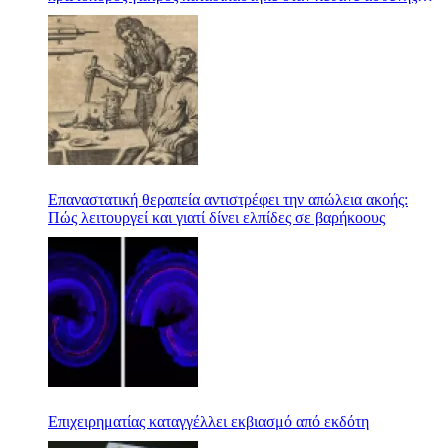
του, αλλά τον φόνο τον είχε κάνει η σύζυγος
Επαναστατική θεραπεία αντιστρέφει την απώλεια ακοής:
Πώς λειτουργεί και γιατί δίνει ελπίδες σε βαρήκοους
Επιχειρηματίας καταγγέλλει εκβιασμό από εκδότη