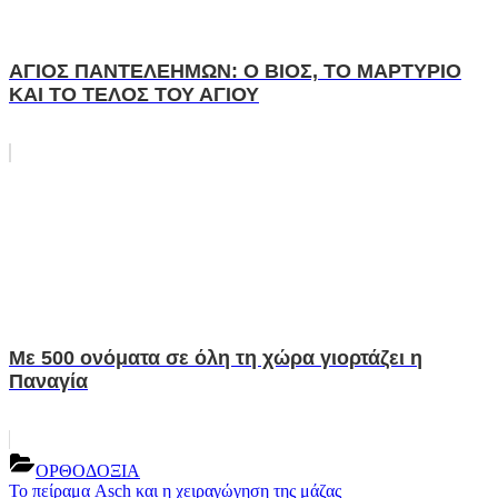
ΑΓΙΟΣ ΠΑΝΤΕΛΕΗΜΩΝ: Ο ΒΙΟΣ, ΤΟ ΜΑΡΤΥΡΙΟ
ΚΑΙ ΤΟ ΤΕΛΟΣ ΤΟΥ ΑΓΙΟΥ
Με 500 ονόματα σε όλη τη χώρα γιορτάζει η
Παναγία
ΟΡΘΟΔΟΞΙΑ
Post
Previous
Το πείραμα Asch και η χειραγώγηση της μάζας