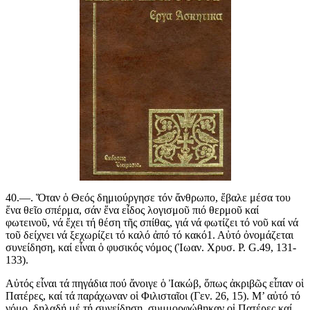
40.—. Ὅταν ὁ Θεός δημιούργησε τόν ἄνθρωπο, ἔβαλε μέσα του
ἕνα θεῖο σπέρμα, σάν ἕνα εἶδος λογισμοῦ πιό θερμοῦ καί
φωτεινοῦ, νά ἔχει τή θέση τῆς σπίθας, γιά νά φωτίζει τό νοῦ καί νά
τοῦ δείχνει νά ξεχωρίζει τό καλό ἀπό τό κακό1. Αὐτό ὀνομάζεται
συνείδηση, καί εἶναι ὁ φυσικός νόμος (Ἰωαν. Χρυσ. P. G.49, 131-
133).
Αὐτός εἶναι τά πηγάδια πού ἄνοιγε ὁ Ἰακώβ, ὅπως ἀκριβῶς εἶπαν οἱ
Πατέρες, καί τά παράχωναν οἱ Φιλισταῖοι (Γεν. 26, 15). Μ’ αὐτό τό
νόμο, δηλαδή μέ τή συνείδηση, συμμορφώθηκαν οἱ Πατέρες καί