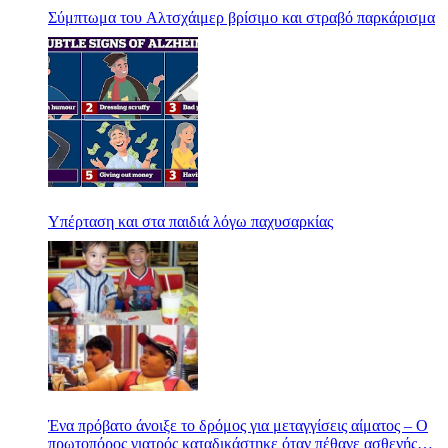
Σύμπτωμα του Αλτσχάιμερ βρίσιμο και στραβό παρκάρισμα
Υπέρταση και στα παιδιά λόγω παχυσαρκίας
Ένα πρόβατο άνοιξε το δρόμος για μεταγγίσεις αίματος – Ο
πρωτοπόρος γιατρός καταδικάστηκε όταν πέθανε ασθενής