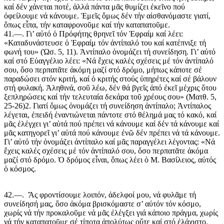
καί δέν χάνεται ποτέ, ἀλλά πάντα μᾶς θυμίζει ἐκεῖνο πού
ὀφείλουμε νά κάνουμε. Ἐμεῖς ὅμως δέν τήν αἰσθανόμαστε γιατί,
ὅπως εἶπα, τήν καταφρονοῦμε καί τήν καταπατοῦμε.
41.—. Γι’ αὐτό ὁ Πρόφήτης θρηνεῖ τόν Ἐφραίμ καί λέει:
«Καταδυνάστευσε ὁ Ἐφραίμ τόν ἀντίπαλό του καί κατέπνιξε τή
φωνή του» (Ὡσ. 5, 11). Ἀντίπαλο ὀνομάζει τή συνείδηση. Γι’ αὐτό
καί στό Εὐαγγέλιο λέει: «Νά ἔχεις καλές σχέσεις μέ τόν ἀντίπαλό
σου, ὅσο περπατᾶτε ἀκόμη μαζί στό δρόμο, μήπως κάποτε σέ
παραδώσει στόν κριτή, καί ὁ κριτής στούς ὑπηρέτες καί σέ βάλουν
στή φυλακή. Ἀληθινά, σοῦ λέω, δέν θά βγεῖς ἀπό ἐκεῖ μέχρις ὅτου
ξεπληρώσεις καί τήν τελευταία δεκάρα τοῦ χρέους σου» (Ματθ. 5,
25-26)2. Γιατί ὅμως ὀνομάζει τή συνείδηση ἀντίπαλο; Ἀντίπαλος
λέγεται, ἐπειδή ἐναντιώνεται πάντοτε στό θέλημά μας τό κακό, καί
μᾶς ἐλέγχει γι’ αὐτά πού πρέπει νά κάνουμε καί δέν τά κάνουμε καί
μᾶς κατηγορεῖ γι’ αὐτά πού κάνουμε ἐνῶ δέν πρέπει νά τά κάνουμε.
Γι’ αὐτό τήν ὀνομάζει ἀντίπαλο καί μᾶς παραγγέλει λέγοντας: «Νά
ἔχεις καλές σχέσεις μέ τόν ἀντίπαλό σου, ὅσο περπατᾶτε ἀκόμα
μαζί στό δρόμο. Ὁ δρόμος εἶναι, ὅπως λέει ὁ Μ. Βασίλειος, αὐτός
ὁ κόσμος.
42.—. Ἄς φροντίσουμε λοιπόν, ἀδελφοί μου, νά φυλᾶμε τή
συνείδησή μας, ὅσο ἀκόμα βρισκόμαστε σ’ αὐτόν τόν κόσμο,
χωρίς νά τήν προκαλοῦμε νά μᾶς ἐλέγξει γιά κάποιο πράγμα, χωρίς
νά τήν καταπατοῦμε σέ τίποτα ἀπολύτως οὔτε καί στό ἐλάχιστο.