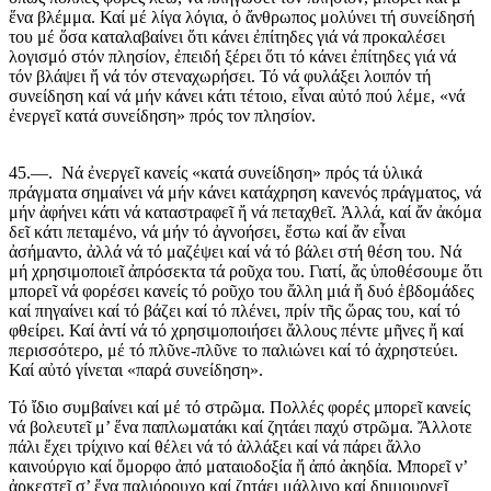
ἕνα βλέμμα. Καί μέ λίγα λόγια, ὁ ἄνθρωπος μολύνει τή συνείδησή
του μέ ὅσα καταλαβαίνει ὅτι κάνει ἐπίτηδες γιά νά προκαλέσει
λογισμό στόν πλησίον, ἐπειδή ξέρει ὅτι τό κάνει ἐπίτηδες γιά νά
τόν βλάψει ἤ νά τόν στεναχωρήσει. Τό νά φυλάξει λοιπόν τή
συνείδηση καί νά μήν κάνει κάτι τέτοιο, εἶναι αὐτό πού λέμε, «νά
ἐνεργεῖ κατά συνείδηση» πρός τον πλησίον.
45.—. Νά ἐνεργεῖ κανείς «κατά συνείδηση» πρός τά ὑλικά
πράγματα σημαίνει νά μήν κάνει κατάχρηση κανενός πράγματος, νά
μήν ἀφήνει κάτι νά καταστραφεῖ ἤ νά πεταχθεῖ. Ἀλλά, καί ἄν ἀκόμα
δεῖ κάτι πεταμένο, νά μήν τό ἀγνοήσει, ἔστω καί ἄν εἶναι
ἀσήμαντο, ἀλλά νά τό μαζέψει καί νά τό βάλει στή θέση του. Νά
μή χρησιμοποιεῖ ἀπρόσεκτα τά ροῦχα του. Γιατί, ἄς ὑποθέσουμε ὅτι
μπορεῖ νά φορέσει κανείς τό ροῦχο του ἄλλη μιά ἤ δυό ἑβδομάδες
καί πηγαίνει καί τό βάζει καί τό πλένει, πρίν τῆς ὥρας του, καί τό
φθείρει. Καί ἀντί νά τό χρησιμοποιήσει ἄλλους πέντε μῆνες ἤ καί
περισσότερο, μέ τό πλῦνε-πλῦνε το παλιώνει καί τό ἀχρηστεύει.
Καί αὐτό γίνεται «παρά συνείδηση».
Τό ἴδιο συμβαίνει καί μέ τό στρῶμα. Πολλές φορές μπορεῖ κανείς
νά βολευτεῖ μ’ ἕνα παπλωματάκι καί ζητάει παχύ στρῶμα. Ἄλλοτε
πάλι ἔχει τρίχινο καί θέλει νά τό ἀλλάξει καί νά πάρει ἄλλο
καινούργιο καί ὄμορφο ἀπό ματαιοδοξία ἤ ἀπό ἀκηδία. Μπορεῖ ν’
ἀρκεστεῖ σ’ ἕνα παλιόρουχο καί ζητάει μάλλινο καί δημιουργεῖ