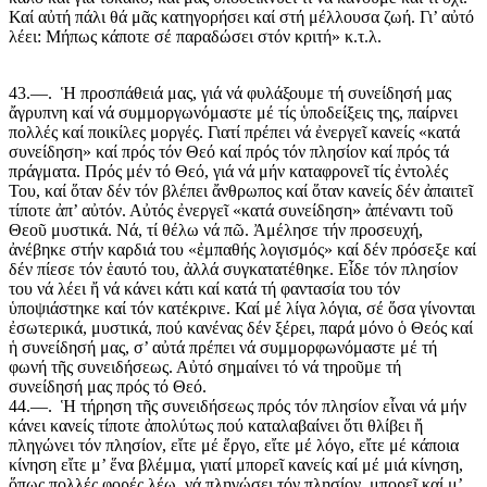
Καί αὐτή πάλι θά μᾶς κατηγορήσει καί στή μέλλουσα ζωή. Γι’ αὐτό
λέει: Μήπως κάποτε σέ παραδώσει στόν κριτή» κ.τ.λ.
43.—. Ἡ προσπάθειά μας, γιά νά φυλάξουμε τή συνείδησή μας
ἄγρυπνη καί νά συμμοργωνόμαστε μέ τίς ὑποδείξεις της, παίρνει
πολλές καί ποικίλες μοργές. Γιατί πρέπει νά ἐνεργεῖ κανείς «κατά
συνείδηση» καί πρός τόν Θεό καί πρός τόν πλησίον καί πρός τά
πράγματα. Πρός μέν τό Θεό, γιά νά μήν καταφρονεῖ τίς ἐντολές
Του, καί ὅταν δέν τόν βλέπει ἄνθρωπος καί ὅταν κανείς δέν ἀπαιτεῖ
τίποτε ἀπ’ αὐτόν. Αὐτός ἐνεργεῖ «κατά συνείδηση» ἀπέναντι τοῦ
Θεοῦ μυστικά. Νά, τί θέλω νά πῶ. Ἀμέλησε τήν προσευχή,
ἀνέβηκε στήν καρδιά του «ἐμπαθής λογισμός» καί δέν πρόσεξε καί
δέν πίεσε τόν ἑαυτό του, ἀλλά συγκατατέθηκε. Εἶδε τόν πλησίον
του νά λέει ἤ νά κάνει κάτι καί κατά τή φαντασία του τόν
ὑποψιάστηκε καί τόν κατέκρινε. Καί μέ λίγα λόγια, σέ ὅσα γίνονται
ἐσωτερικά, μυστικά, πού κανένας δέν ξέρει, παρά μόνο ὁ Θεός καί
ἡ συνείδησή μας, σ’ αὐτά πρέπει νά συμμορφωνόμαστε μέ τή
φωνή τῆς συνειδήσεως. Αὐτό σημαίνει τό νά τηροῦμε τή
συνείδησή μας πρός τό Θεό.
44.—. Ἡ τήρηση τῆς συνειδήσεως πρός τόν πλησίον εἶναι νά μήν
κάνει κανείς τίποτε ἀπολύτως πού καταλαβαίνει ὅτι θλίβει ἤ
πληγώνει τόν πλησίον, εἴτε μέ ἔργο, εἴτε μέ λόγο, εἴτε μέ κάποια
κίνηση εἴτε μ’ ἕνα βλέμμα, γιατί μπορεῖ κανείς καί μέ μιά κίνηση,
ὅπως πολλές φορές λέω, νά πληγώσει τόν πλησίον, μπορεῖ καί μ’