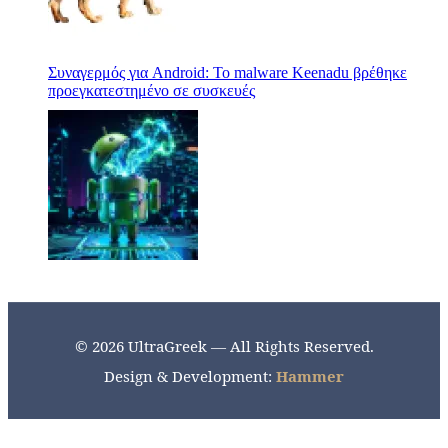
Συναγερμός για Android: Το malware Keenadu βρέθηκε
προεγκατεστημένο σε συσκευές
© 2026 UltraGreek — All Rights Reserved.
Design & Development:
Hammer