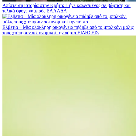
Απίστευτη ιστορία στην Κρήτη: Πήγε καλεσμένος σε βάφτιση και
τελικά έφυγε γαμπρός
ΕΛΛΑΔΑ
Ελβετία – Μία ολόκληρη οικογένεια πήδηξε από το μπαλκόνι μόλις
τους χτύπησαν αστυνομικοί την πόρτα
ΕΙΔΗΣΕΙΣ