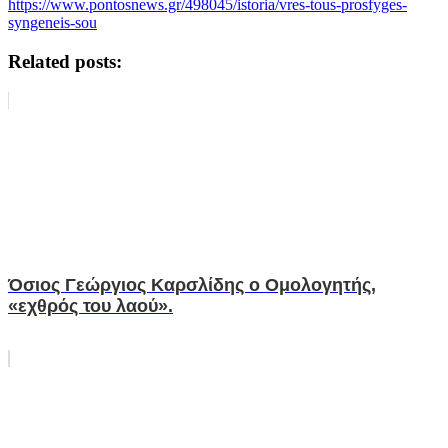
https://www.pontosnews.gr/498045/istoria/vres-tous-prosfyges-
syngeneis-sou
Related posts:
Όσιος Γεώργιος Καρσλίδης ο Ομολογητής,
«εχθρός του λαού».