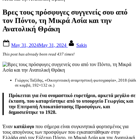
Βρες τους πρόσφυγες συγγενείς σου από
τον Πόντο, τη Μικρά Ασία και την
Ανατολική Θράκη
Posted
By
May 31, 2024
May 31, 2024
Sakis
on
This post has already been read 437 times!
Γιώργος Ταξίδης, «Οικογενειακή αναμνηστική φωτογραφία», 2018 (λάδι
σε καμβά, 192×132 εκ.)
Πρόκειται για ένα ονομαστικό ευρετήριο, αρκετά μεγάλο σε
έκταση, που καταρτίστηκε από το υπουργείο Γεωργίας και
την Επιτροπή Αποκατάστασης Προσφύγων, και
δημοσιεύτηκε το 1928.
Έναν
κατάλογο
που σήμερα είναι συγκινητικά φορτισμένος για
τους απογόνους των προσφύγων που εγκαταστάθηκαν στην
Ελλάδα από τον Εύξεινο Πόντο, τη Μικρά Ασία και την Ανατολική