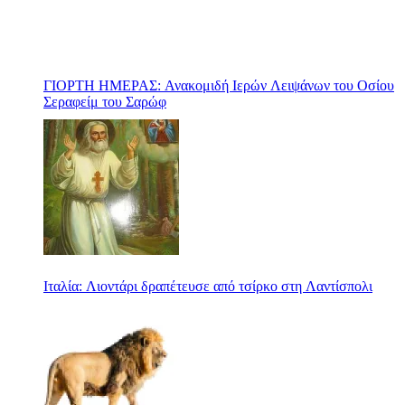
ΓΙΟΡΤΗ ΗΜΕΡΑΣ: Ανακομιδή Ιερών Λειψάνων του Οσίου
Σεραφείμ του Σαρώφ
Ιταλία: Λιοντάρι δραπέτευσε από τσίρκο στη Λαντίσπολι