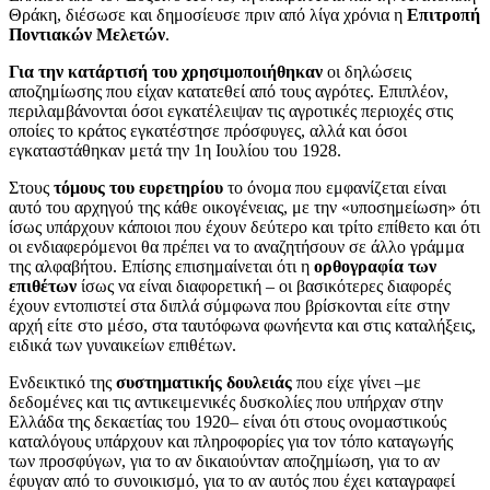
Θράκη, διέσωσε και δημοσίευσε πριν από λίγα χρόνια η
Επιτροπή
Ποντιακών Μελετών
.
Για την κατάρτισή του χρησιμοποιήθηκαν
οι δηλώσεις
αποζημίωσης που είχαν κατατεθεί από τους αγρότες. Επιπλέον,
περιλαμβάνονται όσοι εγκατέλειψαν τις αγροτικές περιοχές στις
οποίες το κράτος εγκατέστησε πρόσφυγες, αλλά και όσοι
εγκαταστάθηκαν μετά την 1η Ιουλίου του 1928.
Στους
τόμους του ευρετηρίου
το όνομα που εμφανίζεται είναι
αυτό του αρχηγού της κάθε οικογένειας, με την «υποσημείωση» ότι
ίσως υπάρχουν κάποιοι που έχουν δεύτερο και τρίτο επίθετο και ότι
οι ενδιαφερόμενοι θα πρέπει να το αναζητήσουν σε άλλο γράμμα
της αλφαβήτου. Επίσης επισημαίνεται ότι η
ορθογραφία των
επιθέτων
ίσως να είναι διαφορετική – οι βασικότερες διαφορές
έχουν εντοπιστεί στα διπλά σύμφωνα που βρίσκονται είτε στην
αρχή είτε στο μέσο, στα ταυτόφωνα φωνήεντα και στις καταλήξεις,
ειδικά των γυναικείων επιθέτων.
Ενδεικτικό της
συστηματικής δουλειάς
που είχε γίνει –με
δεδομένες και τις αντικειμενικές δυσκολίες που υπήρχαν στην
Ελλάδα της δεκαετίας του 1920– είναι ότι στους ονομαστικούς
καταλόγους υπάρχουν και πληροφορίες για τον τόπο καταγωγής
των προσφύγων, για το αν δικαιούνταν αποζημίωση, για το αν
έφυγαν από το συνοικισμό, για το αν αυτός που έχει καταγραφεί