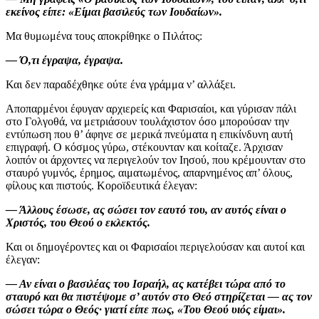
εκείνος είπε: «Είμαι βασιλεύς των Ιουδαίων».
Μα θυμωμένα τους αποκρίθηκε ο Πιλάτος:
— Ό,τι έγραψα, έγραψα.
Και δεν παραδέχθηκε ούτε ένα γράμμα ν’ αλλάξει.
Αποπαρμένοι έφυγαν αρχιερείς και Φαρισαίοι, και γύρισαν πάλι
στο Γολγοθά, να μετριάσουν τουλάχιστον όσο μπορούσαν την
εντύπωση που θ’ άφηνε σε μερικά πνεύματα η επικίνδυνη αυτή
επιγραφή. Ο κόσμος γύρω, στέκουνταν και κοίταζε. Άρχισαν
λοιπόν οι άρχοντες να περιγελούν τον Ιησού, που κρέμουνταν στο
σταυρό γυμνός, έρημος, αιματωμένος, απαρνημένος απ’ όλους,
φίλους και πιστούς. Κοροϊδευτικά έλεγαν:
— Άλλους έσωσε, ας σώσει τον εαυτό του, αν αυτός είναι ο
Χριστός, του Θεού ο εκλεκτός.
Και οι δημογέροντες και οι Φαρισαίοι περιγελούσαν και αυτοί και
έλεγαν:
— Αν είναι ο βασιλέας του Ισραήλ, ας κατέβει τώρα από το
σταυρό και θα πιστέψομε σ’ αυτόν στο Θεό στηρίζεται — ας τον
σώσει τώρα ο Θεός· γιατί είπε πως, «Του Θεού υιός είμαι».