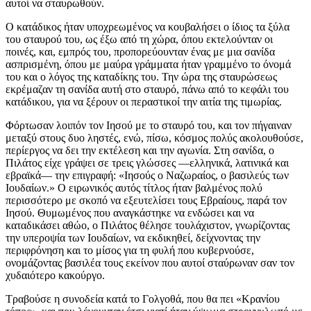
αυτοί να σταυρωθούν.
Ο κατάδικος ήταν υποχρεωμένος να κουβαλήσει ο ίδιος τα ξύλα
του σταυρού του, ως έξω από τη χώρα, όπου εκτελούνταν οι
ποινές, και, εμπρός του, προπορεύουνταν ένας με μια σανίδα
ασπρισμένη, όπου με μαύρα γράμματα ήταν γραμμένο το όνομά
του και ο λόγος της καταδίκης του. Την ώρα της σταυρώσεως
εκρέμαζαν τη σανίδα αυτή στο σταυρό, πάνω από το κεφάλι του
κατάδικου, για να ξέρουν οι περαστικοί την αιτία της τιμωρίας.
Φόρτωσαν λοιπόν τον Ιησού με το σταυρό του, και τον πήγαιναν
μεταξύ στους δυο ληστές, ενώ, πίσω, κόσμος πολύς ακολουθούσε,
περίεργος να δει την εκτέλεση και την αγωνία. Στη σανίδα, ο
Πιλάτος είχε γράψει σε τρεις γλώσσες —ελληνικά, λατινικά και
εβραϊκά— την επιγραφή: «Ιησούς ο Ναζωραίος, ο βασιλεύς των
Ιουδαίων.» Ο ειρωνικός αυτός τίτλος ήταν βαλμένος πολύ
περισσότερο με σκοπό να εξευτελίσει τους Εβραίους, παρά τον
Ιησού. Θυμωμένος που αναγκάστηκε να ενδώσει και να
καταδικάσει αθώο, ο Πιλάτος θέλησε τουλάχιστον, γνωρίζοντας
την υπεροψία των Ιουδαίων, να εκδικηθεί, δείχνοντας την
περιφρόνηση και το μίσος για τη φυλή που κυβερνούσε,
ονομάζοντας βασιλέα τους εκείνον που αυτοί σταύρωναν σαν τον
χυδαιότερο κακούργο.
Τραβούσε η συνοδεία κατά το Γολγοθά, που θα πει «Κρανίου