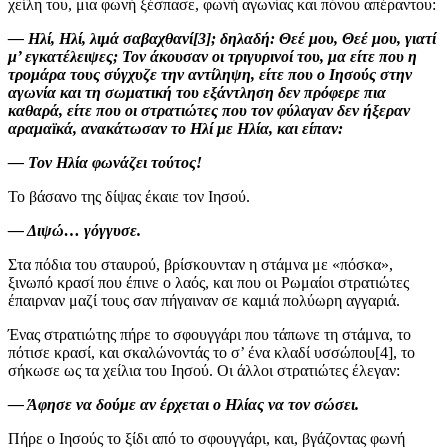
χείλη του, μια φωνή ξέσπασε, φωνή αγωνίας και πόνου απέραντου:
— Ηλί, Ηλί, λιμά σαβαχθανί[3]; δηλαδή: Θεέ μου, Θεέ μου, γιατί
μ’ εγκατέλειψες; Τον άκουσαν οι τριγυρινοί του, μα είτε που η
τρομάρα τους σύγχυζε την αντίληψη, είτε που ο Ιησούς στην
αγωνία και τη σωματική του εξάντληση δεν πρόφερε πια
καθαρά, είτε που οι στρατιώτες που τον φύλαγαν δεν ήξεραν
αραμαϊκά, ανακάτωσαν το Ηλί με Ηλία, και είπαν:
— Τον Ηλία φωνάζει τούτος!
Το βάσανο της δίψας έκαιε τον Ιησού.
— Διψώ… γόγγυσε.
Στα πόδια του σταυρού, βρίσκουνταν η στάμνα με «πόσκα»,
ξινωπό κρασί που έπινε ο λαός, και που οι Ρωμαίοι στρατιώτες
έπαιρναν μαζί τους σαν πήγαιναν σε καμιά πολύωρη αγγαριά.
Ένας στρατιώτης πήρε το σφουγγάρι που τάπωνε τη στάμνα, το
πότισε κρασί, και σκαλώνοντάς το σ’ ένα κλαδί υσσώπου[4], το
σήκωσε ως τα χείλια του Ιησού. Οι άλλοι στρατιώτες έλεγαν:
— Άφησε να δούμε αν έρχεται ο Ηλίας να τον σώσει.
Πήρε ο Ιησούς το ξίδι από το σφουγγάρι, και, βγάζοντας φωνή