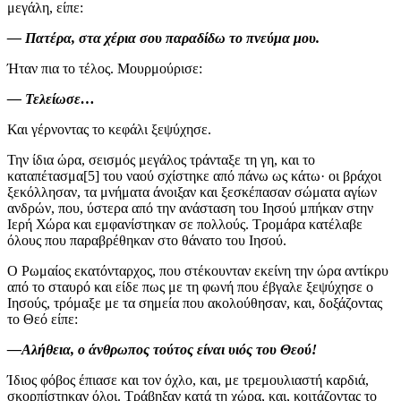
μεγάλη, είπε:
— Πατέρα, στα χέρια σου παραδίδω το πνεύμα μου.
Ήταν πια το τέλος. Μουρμούρισε:
— Τελείωσε…
Και γέρνοντας το κεφάλι ξεψύχησε.
Την ίδια ώρα, σεισμός μεγάλος τράνταξε τη γη, και το
καταπέτασμα[5] του ναού σχίστηκε από πάνω ως κάτω· οι βράχοι
ξεκόλλησαν, τα μνήματα άνοιξαν και ξεσκέπασαν σώματα αγίων
ανδρών, που, ύστερα από την ανάσταση του Ιησού μπήκαν στην
Ιερή Χώρα και εμφανίστηκαν σε πολλούς. Τρομάρα κατέλαβε
όλους που παραβρέθηκαν στο θάνατο του Ιησού.
Ο Ρωμαίος εκατόνταρχος, που στέκουνταν εκείνη την ώρα αντίκρυ
από το σταυρό και είδε πως με τη φωνή που έβγαλε ξεψύχησε ο
Ιησούς, τρόμαξε με τα σημεία που ακολούθησαν, και, δοξάζοντας
το Θεό είπε:
—Αλήθεια, ο άνθρωπος τούτος είναι υιός του Θεού!
Ίδιος φόβος έπιασε και τον όχλο, και, με τρεμουλιαστή καρδιά,
σκορπίστηκαν όλοι. Τράβηξαν κατά τη χώρα, και, κοιτάζοντας το