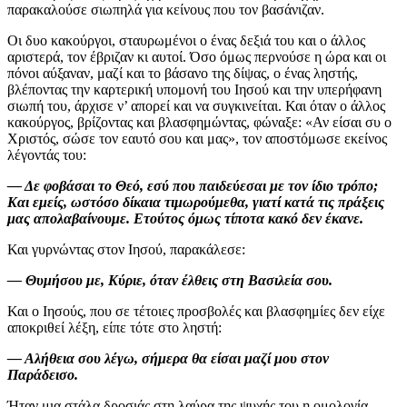
παρακαλούσε σιωπηλά για κείνους που τον βασάνιζαν.
Οι δυο κακούργοι, σταυρωμένοι ο ένας δεξιά του και ο άλλος
αριστερά, τον έβριζαν κι αυτοί. Όσο όμως περνούσε η ώρα και οι
πόνοι αύξαναν, μαζί και το βάσανο της δίψας, ο ένας ληστής,
βλέποντας την καρτερική υπομονή του Ιησού και την υπερήφανη
σιωπή του, άρχισε ν’ απορεί και να συγκινείται. Και όταν ο άλλος
κακούργος, βρίζοντας και βλασφημώντας, φώναξε: «Αν είσαι συ ο
Χριστός, σώσε τον εαυτό σου και μας», τον αποστόμωσε εκείνος
λέγοντάς του:
— Δε φοβάσαι το Θεό, εσύ που παιδεύεσαι με τον ίδιο τρόπο;
Και εμείς, ωστόσο δίκαια τιμωρούμεθα, γιατί κατά τις πράξεις
μας απολαβαίνουμε. Ετούτος όμως τίποτα κακό δεν έκανε.
Και γυρνώντας στον Ιησού, παρακάλεσε:
— Θυμήσου με, Κύριε, όταν έλθεις στη Βασιλεία σου.
Και ο Ιησούς, που σε τέτοιες προσβολές και βλασφημίες δεν είχε
αποκριθεί λέξη, είπε τότε στο ληστή:
— Αλήθεια σου λέγω, σήμερα θα είσαι μαζί μου στον
Παράδεισο.
Ήταν μια στάλα δροσιάς στη λαύρα της ψυχής του η ομολογία