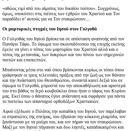
«αθώος ειμί από του αίματος του δικαίου τούτου». Συγχρόνως,
όμως, υποκύπτει στις πιέσεις των εχθρών του Χριστού και Τον
παραδίδει σ’ αυτούς για να Τον σταυρώσουν…
Οι μαρτυρικές στιγμές του Ιησού στον Γολγοθά
Ο Γολγοθάς του Ιησού βρίσκεται σε απόσταση αναπνοής από τον
Πανάγιο Τάφο. Το ύψωμα του σκουπιδότοπου της εποχής εκείνης
έμελε να γίνει ο τόπος του μαρτυρίου του Χριστού αλλά και ο
τόπος της μετανοίας, των δακρύων και του πόνου των σημερινών
πιστών και επισκεπτών.
Μπαίνοντας μέσα στο ναό όπου βρίσκονται κυρίως οι τόποι όπου
γράφτηκαν οι τρεις τελευταίες πράξεις από την ζωή ως τον θάνατο
και την Ανάσταση του Θεανθρώπου, συναντά κανεί δεξιά του σε
ύψωμα το Γολγοθά, μπροστά του την αποκαθήλωση και αριστερά
του στο βάθος το Ιερό κουβούκλιο όπου ήταν ο τάφος του Κυρίου
μας. Εκεί όπου ο θάνατος έγινε ανάσταση και σφράγισε για πάντα
το πιστεύω των απανταχού ορθοδόξων Χριστιανών.
Αφού εξέδωσε ο Πιλάτος την καταδίκη του Ιησού, τον παρέλαβαν
οι στρατιώτες της σπείρας, του έβγαλαν την κόκκινη χλαμύδα, τον
ξανάντυσαν με τα ρούχα του, και τον πήραν να τον σταυρώσουν.
Μαζί με τον Ιησού πήγαιναν και δυο ληστές, καταδικασμένοι και