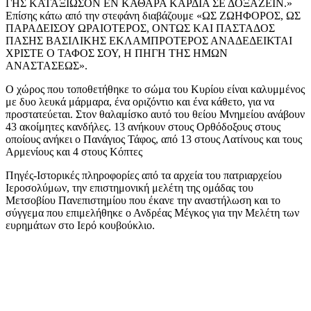
ΓΗΣ ΚΑΤΑΞΙΩΣΟΝ ΕΝ ΚΑΘΑΡΑ ΚΑΡΔΙΑ ΣΕ ΔΟΞΑΖΕΙΝ.»
Επίσης κάτω από την στεφάνη διαβάζουμε «ΩΣ ΖΩΗΦΟΡΟΣ, ΩΣ
ΠΑΡΑΔΕΙΣΟΥ ΩΡΑΙΟΤΕΡΟΣ, ΟΝΤΩΣ ΚΑΙ ΠΑΣΤΑΔΟΣ
ΠΑΣΗΣ ΒΑΣΙΛΙΚΗΣ ΕΚΛΑΜΠΡΟΤΕΡΟΣ ΑΝΑΔΕΔΕΙΚΤΑΙ
ΧΡΙΣΤΕ Ο ΤΑΦΟΣ ΣΟΥ, Η ΠΗΓΗ ΤΗΣ ΗΜΩΝ
ΑΝΑΣΤΑΣΕΩΣ».
Ο χώρος που τοποθετήθηκε το σώμα του Κυρίου είναι καλυμμένος
με δυο λευκά μάρμαρα, ένα οριζόντιο και ένα κάθετο, για να
προστατεύεται. Στον θαλαμίσκο αυτό του θείου Μνημείου ανάβουν
43 ακοίμητες κανδήλες. 13 ανήκουν στους Ορθόδοξους στους
οποίους ανήκει ο Πανάγιος Τάφος, από 13 στους Λατίνους και τους
Αρμενίους και 4 στους Κόπτες
Πηγές-Ιστορικές πληροφορίες από τα αρχεία του πατριαρχείου
Ιεροσολύμων, την επιστημονική μελέτη της ομάδας του
Μετσοβίου Πανεπιστημίου που έκανε την αναστήλωση και το
σύγγεμα που επιμελήθηκε ο Ανδρέας Μέγκος για την Μελέτη των
ευρημάτων στο Ιερό κουβούκλιο.