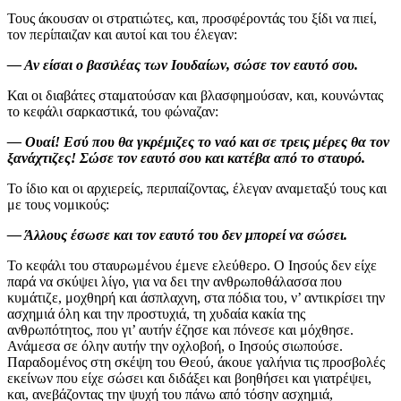
Τους άκουσαν οι στρατιώτες, και, προσφέροντάς του ξίδι να πιεί,
τον περίπαιζαν και αυτοί και του έλεγαν:
— Αν είσαι ο βασιλέας των Ιουδαίων, σώσε τον εαυτό σου.
Και οι διαβάτες σταματούσαν και βλασφημούσαν, και, κουνώντας
το κεφάλι σαρκαστικά, του φώναζαν:
— Ουαί! Εσύ που θα γκρέμιζες το ναό και σε τρεις μέρες θα τον
ξανάχτιζες! Σώσε τον εαυτό σου και κατέβα από το σταυρό.
Το ίδιο και οι αρχιερείς, περιπαίζοντας, έλεγαν αναμεταξύ τους και
με τους νομικούς:
— Άλλους έσωσε και τον εαυτό του δεν μπορεί να σώσει.
Το κεφάλι του σταυρωμένου έμενε ελεύθερο. Ο Ιησούς δεν είχε
παρά να σκύψει λίγο, για να δει την ανθρωποθάλασσα που
κυμάτιζε, μοχθηρή και άσπλαχνη, στα πόδια του, ν’ αντικρίσει την
ασχημιά όλη και την προστυχιά, τη χυδαία κακία της
ανθρωπότητος, που γι’ αυτήν έζησε και πόνεσε και μόχθησε.
Ανάμεσα σε όλην αυτήν την οχλοβοή, ο Ιησούς σιωπούσε.
Παραδομένος στη σκέψη του Θεού, άκουε γαλήνια τις προσβολές
εκείνων που είχε σώσει και διδάξει και βοηθήσει και γιατρέψει,
και, ανεβάζοντας την ψυχή του πάνω από τόσην ασχημιά,