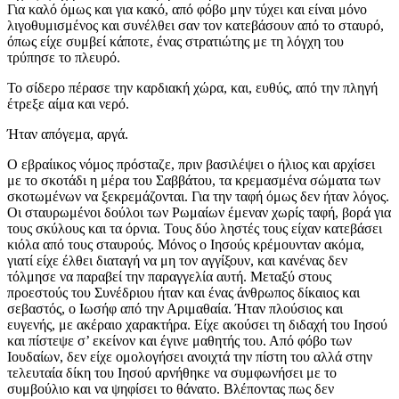
Για καλό όμως και για κακό, από φόβο μην τύχει και είναι μόνο
λιγοθυμισμένος και συνέλθει σαν τον κατεβάσουν από το σταυρό,
όπως είχε συμβεί κάποτε, ένας στρατιώτης με τη λόγχη του
τρύπησε το πλευρό.
Το σίδερο πέρασε την καρδιακή χώρα, και, ευθύς, από την πληγή
έτρεξε αίμα και νερό.
Ήταν απόγεμα, αργά.
Ο εβραίικος νόμος πρόσταζε, πριν βασιλέψει ο ήλιος και αρχίσει
με το σκοτάδι η μέρα του Σαββάτου, τα κρεμασμένα σώματα των
σκοτωμένων να ξεκρεμάζονται. Για την ταφή όμως δεν ήταν λόγος.
Οι σταυρωμένοι δούλοι των Ρωμαίων έμεναν χωρίς ταφή, βορά για
τους σκύλους και τα όρνια. Τους δύο ληστές τους είχαν κατεβάσει
κιόλα από τους σταυρούς. Μόνος ο Ιησούς κρέμουνταν ακόμα,
γιατί είχε έλθει διαταγή να μη τον αγγίξουν, και κανένας δεν
τόλμησε να παραβεί την παραγγελία αυτή. Μεταξύ στους
προεστούς του Συνέδριου ήταν και ένας άνθρωπος δίκαιος και
σεβαστός, ο Ιωσήφ από την Αριμαθαία. Ήταν πλούσιος και
ευγενής, με ακέραιο χαρακτήρα. Είχε ακούσει τη διδαχή του Ιησού
και πίστεψε σ’ εκείνον και έγινε μαθητής του. Από φόβο των
Ιουδαίων, δεν είχε ομολογήσει ανοιχτά την πίστη του αλλά στην
τελευταία δίκη του Ιησού αρνήθηκε να συμφωνήσει με το
συμβούλιο και να ψηφίσει το θάνατο. Βλέποντας πως δεν