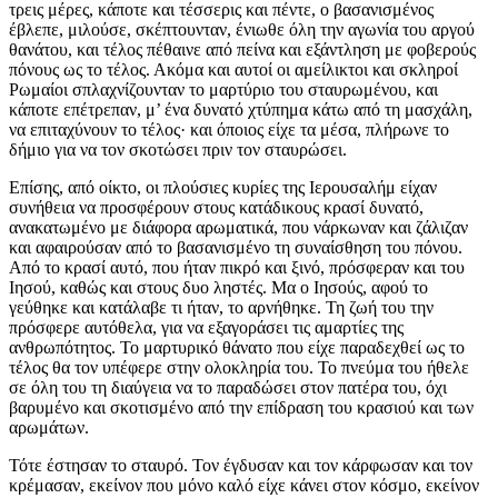
τρεις μέρες, κάποτε και τέσσερις και πέντε, ο βασανισμένος
έβλεπε, μιλούσε, σκέπτουνταν, ένιωθε όλη την αγωνία του αργού
θανάτου, και τέλος πέθαινε από πείνα και εξάντληση με φοβερούς
πόνους ως το τέλος. Ακόμα και αυτοί οι αμείλικτοι και σκληροί
Ρωμαίοι σπλαχνίζουνταν το μαρτύριο του σταυρωμένου, και
κάποτε επέτρεπαν, μ’ ένα δυνατό χτύπημα κάτω από τη μασχάλη,
να επιταχύνουν το τέλος· και όποιος είχε τα μέσα, πλήρωνε το
δήμιο για να τον σκοτώσει πριν τον σταυρώσει.
Επίσης, από οίκτο, οι πλούσιες κυρίες της Ιερουσαλήμ είχαν
συνήθεια να προσφέρουν στους κατάδικους κρασί δυνατό,
ανακατωμένο με διάφορα αρωματικά, που νάρκωναν και ζάλιζαν
και αφαιρούσαν από το βασανισμένο τη συναίσθηση του πόνου.
Από το κρασί αυτό, που ήταν πικρό και ξινό, πρόσφεραν και του
Ιησού, καθώς και στους δυο ληστές. Μα ο Ιησούς, αφού το
γεύθηκε και κατάλαβε τι ήταν, το αρνήθηκε. Τη ζωή του την
πρόσφερε αυτόθελα, για να εξαγοράσει τις αμαρτίες της
ανθρωπότητος. Το μαρτυρικό θάνατο που είχε παραδεχθεί ως το
τέλος θα τον υπέφερε στην ολοκληρία του. Το πνεύμα του ήθελε
σε όλη του τη διαύγεια να το παραδώσει στον πατέρα του, όχι
βαρυμένο και σκοτισμένο από την επίδραση του κρασιού και των
αρωμάτων.
Τότε έστησαν το σταυρό. Τον έγδυσαν και τον κάρφωσαν και τον
κρέμασαν, εκείνον που μόνο καλό είχε κάνει στον κόσμο, εκείνον