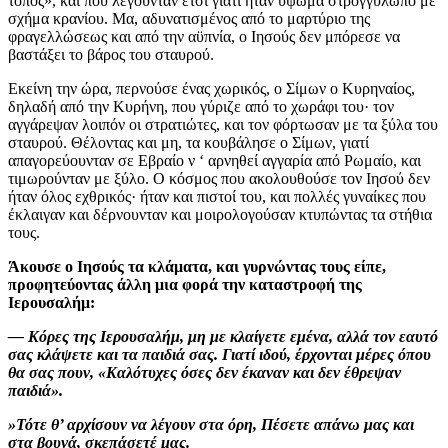
τόπος», και που λέγουνταν έτσι γιατί ήταν ύψωμα στρογγυλωπό με
σχήμα κρανίου. Μα, αδυνατισμένος από το μαρτύριο της
φραγελλώσεως και από την αϋπνία, ο Ιησούς δεν μπόρεσε να
βαστάξει το βάρος του σταυρού.
Εκείνη την ώρα, περνούσε ένας χωρικός, ο Σίμων ο Κυρηναίος,
δηλαδή από την Κυρήνη, που γύριζε από το χωράφι του· τον
αγγάρεψαν λοιπόν οι στρατιώτες, και τον φόρτωσαν με τα ξύλα του
σταυρού. Θέλοντας και μη, τα κουβάλησε ο Σίμων, γιατί
απαγορεύουνταν σε Εβραίο ν ‘ αρνηθεί αγγαρία από Ρωμαίο, και
τιμωρούνταν με ξύλο. Ο κόσμος που ακολουθούσε τον Ιησού δεν
ήταν όλος εχθρικός· ήταν και πιστοί του, και πολλές γυναίκες που
έκλαιγαν και δέρνουνταν και μοιρολογούσαν κτυπώντας τα στήθια
τους.
Άκουσε ο Ιησούς τα κλάματα, και γυρνώντας τους είπε,
προφητεύοντας άλλη μια φορά την καταστροφή της
Ιερουσαλήμ:
— Κόρες της Ιερουσαλήμ, μη με κλαίγετε εμένα, αλλά τον εαυτό
σας κλάψετε και τα παιδιά σας. Γιατί ιδού, έρχονται μέρες όπου
θα σας πουν, «Καλότυχες όσες δεν έκαναν και δεν έθρεψαν
παιδιά».
»Τότε θ’ αρχίσουν να λέγουν στα όρη, Πέσετε απάνω μας και
στα βουνά, σκεπάσετέ μας.