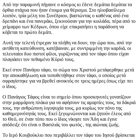
Από την παραμονή πήγαινε ο κόσμος κι έδενε δεμάτια δεμάτια τα
όρθια στάχυα που ήταν έτοιμα για θέρισμα. Στο ηλιοβασίλεμα
λοιπόν, τρία μέλη του Συνέδριου, βαστώντας ο καθένας από ένα
δρεπάνι και ένα πανεράκι, ξεκινούσαν για την κοιλάδα, πέρα από το
χείμαρρο των Κέδρων, όπου είχε επικρατήσει η παράδοση να
κόβεται το πρώτο δεμάτι.
Αυτή την τελετή έτρεχαν τα πλήθη να δουν, την ώρα που, από την
αντίθετη κατεύθυνση, κατέβαιναν, με συντριμμένη την καρδιά, οι
τελευταίοι δυο πιστοί φίλοι, γυρίζοντας από τον τάφο όπου είχαν
πλαγιάσει τον πεθαμένο Κύριό τους.
Εκεί στον Πανάγιο τάφο, το σώμα του Χριστού μετάφερθηκε μετά
την αποκαθήλωση και τοποθετήθηκε στον τάφο, ο οποίος μετά
σφραγίστηκε για να βρεθεί ανοικτός σε τρεις ημέρες όπως είχε πει
ο ίδιος.
Ο Πανάγιος Τάφος είναι το σημείο όπου προσκηνυτές γονατίζουν
στην μαρμάρινη πλάκα για να αφήσουν τις αμαρτίες τους, τα δάκριά
τους, την ανθρώπινη λιγοψυχία τους, μα κυρίως τον πόνο της
καθημερινότητάς τους. Εκεί ξεγυμνώνονται και ζητούν έλεος από
το Θεό, σε έναν τόπο που ο ίδιος νίκησε τον Άδη και έγινε
απόδειξε ότι είναι ο Βασιλιάς του φωτός , της αιώνιας ζωής.
Το Ιερό Κουβούκλιο που περιβάλλει τον τάφο του Ιησού βρίσκεται