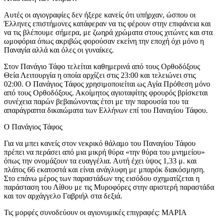
Αυτές οι αγιογραφίες δεν ήξερε κανείς ότι υπήρχαν, ώσπου οι
Έλληνες επιστήμονες κατάφεραν να τις φέρουν στην επιφάνεια και
να τις βλέπουμε σήμερα, με ζωηρά χρώματα στους χιτώνες και στα
ωμοφόρια όπως ακριβώς φορούσαν εκείνη την εποχή όχι μόνο η
Παναγία αλλά και όλες οι γυναίκες.
Στον Πανάγιο Τάφο τελείται καθημερινά από τους Ορθοδόξους
Θεία Λειτουργία η οποία αρχίζει στις 23:00 και τελειώνει στις
02:00. Ο Πανάγιος Τάφος χρησιμοποιείται ως Αγία Πρόθεση μόνο
από τους Ορθοδόξους. Ακοίμητος αγιοταφίτης φρουρός βρίσκεται
συνέχεια παρών βεβαιώνοντας έτσι με την παρουσία του τα
απαράγραπτα δικαιώματα των Ελλήνων επί του Παναγίου Τάφου.
Ο Πανάγιος Τάφος
Για να μπει κανείς στον νεκρικό θάλαμο του Παναγίου Τάφου
πρέπει να περάσει από μια μικρή θύρα «την θύρα του μνημείου»
όπως την ονομάζουν τα ευαγγέλια. Αυτή έχει ύψος 1,33 μ. και
πλάτος 66 εκατοστά και είναι ανάγλυφη με μπαρόκ διακόσμηση.
Στο επάνω μέρος των παραστάδων της εισόδου σχηματίζεται η
παράσταση του Λίθου με τις Μυροφόρες στην αριστερή παραστάδα
και τον αρχάγγελο Γαβριήλ στα δεξιά.
Τις μορφές συνοδεύουν οι αγιονυμικές επιγραφές: ΜΑΡΙΑ