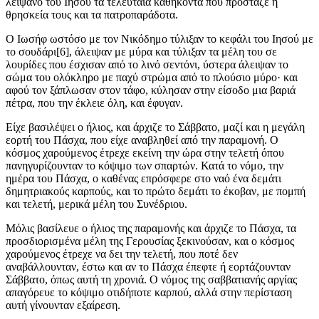
λείψανο του Ιησού τα τελευταία καθήκοντα που πρόσταζε η
θρησκεία τους και τα πατροπαράδοτα.
Ο Ιωσήφ ωστόσο με τον Νικόδημο τύλιξαν το κεφάλι του Ιησού με
το σουδάρι[6], άλειψαν με μύρα και τύλιξαν τα μέλη του σε
λουρίδες που έσχισαν από το λινό σεντόνι, ύστερα άλειψαν το
σώμα του ολόκληρο με παχύ στρώμα από το πλούσιο μύρο· και
αφού τον ξάπλωσαν στον τάφο, κύλησαν στην είσοδο μια βαριά
πέτρα, που την έκλειε όλη, και έφυγαν.
Είχε βασιλέψει ο ήλιος, και άρχιζε το Σάββατο, μαζί και η μεγάλη
εορτή του Πάσχα, που είχε αναβληθεί από την παραμονή. Ο
κόσμος χαρούμενος έτρεχε εκείνη την ώρα στην τελετή όπου
πανηγυρίζουνταν το κόψιμο των σπαρτών. Κατά το νόμο, την
ημέρα του Πάσχα, ο καθένας επρόσφερε στο ναό ένα δεμάτι
δημητριακούς καρπούς, και το πρώτο δεμάτι το έκοβαν, με πομπή
και τελετή, μερικά μέλη του Συνέδριου.
Μόλις βασίλευε ο ήλιος της παραμονής και άρχιζε το Πάσχα, τα
προσδιορισμένα μέλη της Γερουσίας ξεκινούσαν, και ο κόσμος
χαρούμενος έτρεχε να δει την τελετή, που ποτέ δεν
αναβάλλουνταν, έστω και αν το Πάσχα έπεφτε ή εορτάζουνταν
Σάββατο, όπως αυτή τη χρονιά. Ο νόμος της σαββατιανής αργίας
απαγόρευε το κόψιμο οτιδήποτε καρπού, αλλά στην περίσταση
αυτή γίνουνταν εξαίρεση.