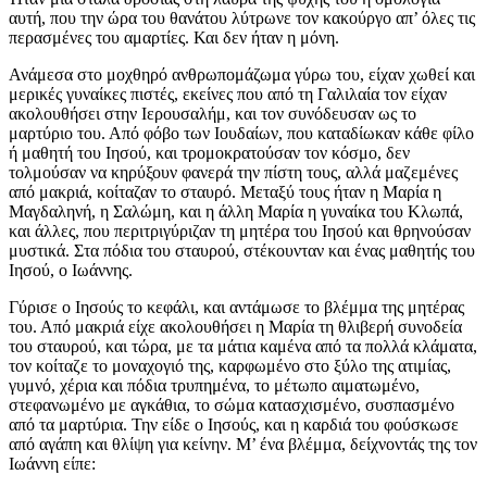
αυτή, που την ώρα του θανάτου λύτρωνε τον κακούργο απ’ όλες τις
περασμένες του αμαρτίες. Και δεν ήταν η μόνη.
Ανάμεσα στο μοχθηρό ανθρωπομάζωμα γύρω του, είχαν χωθεί και
μερικές γυναίκες πιστές, εκείνες που από τη Γαλιλαία τον είχαν
ακολουθήσει στην Ιερουσαλήμ, και τον συνόδευσαν ως το
μαρτύριο του. Από φόβο των Ιουδαίων, που καταδίωκαν κάθε φίλο
ή μαθητή του Ιησού, και τρομοκρατούσαν τον κόσμο, δεν
τολμούσαν να κηρύξουν φανερά την πίστη τους, αλλά μαζεμένες
από μακριά, κοίταζαν το σταυρό. Μεταξύ τους ήταν η Μαρία η
Μαγδαληνή, η Σαλώμη, και η άλλη Μαρία η γυναίκα του Κλωπά,
και άλλες, που περιτριγύριζαν τη μητέρα του Ιησού και θρηνούσαν
μυστικά. Στα πόδια του σταυρού, στέκουνταν και ένας μαθητής του
Ιησού, ο Ιωάννης.
Γύρισε ο Ιησούς το κεφάλι, και αντάμωσε το βλέμμα της μητέρας
του. Από μακριά είχε ακολουθήσει η Μαρία τη θλιβερή συνοδεία
του σταυρού, και τώρα, με τα μάτια καμένα από τα πολλά κλάματα,
τον κοίταζε το μοναχογιό της, καρφωμένο στο ξύλο της ατιμίας,
γυμνό, χέρια και πόδια τρυπημένα, το μέτωπο αιματωμένο,
στεφανωμένο με αγκάθια, το σώμα κατασχισμένο, συσπασμένο
από τα μαρτύρια. Την είδε ο Ιησούς, και η καρδιά του φούσκωσε
από αγάπη και θλίψη για κείνην. Μ’ ένα βλέμμα, δείχνοντάς της τον
Ιωάννη είπε: