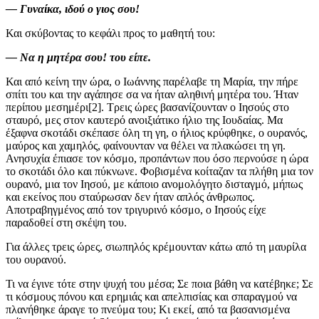
— Γυναίκα, ιδού ο γιος σου!
Και σκύβοντας το κεφάλι προς το μαθητή του:
— Να η μητέρα σου! του είπε.
Και από κείνη την ώρα, ο Ιωάννης παρέλαβε τη Μαρία, την πήρε
σπίτι του και την αγάπησε σα να ήταν αληθινή μητέρα του. Ήταν
περίπου μεσημέρι[2]. Τρεις ώρες βασανίζουνταν ο Ιησούς στο
σταυρό, μες στον καυτερό ανοιξιάτικο ήλιο της Ιουδαίας. Μα
έξαφνα σκοτάδι σκέπασε όλη τη γη, ο ήλιος κρύφθηκε, ο ουρανός,
μαύρος και χαμηλός, φαίνουνταν να θέλει να πλακώσει τη γη.
Ανησυχία έπιασε τον κόσμο, προπάντων που όσο περνούσε η ώρα
το σκοτάδι όλο και πύκνωνε. Φοβισμένα κοίταζαν τα πλήθη μια τον
ουρανό, μια τον Ιησού, με κάποιο ανομολόγητο δισταγμό, μήπως
και εκείνος που σταύρωσαν δεν ήταν απλός άνθρωπος.
Αποτραβηγμένος από τον τριγυρινό κόσμο, ο Ιησούς είχε
παραδοθεί στη σκέψη του.
Για άλλες τρεις ώρες, σιωπηλός κρέμουνταν κάτω από τη μαυρίλα
του ουρανού.
Τι να έγινε τότε στην ψυχή του μέσα; Σε ποια βάθη να κατέβηκε; Σε
τι κόσμους πόνου και ερημιάς και απελπισίας και σπαραγμού να
πλανήθηκε άραγε το πνεύμα του; Κι εκεί, από τα βασανισμένα