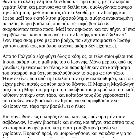
θάνατο τα άλλα μέλη του Συνέδριου. Τώρα όμως, με την καρδιά
γεμάτη λύπη και μετάνοια για τη δειλία του, ομολογώντας φανερά
την πίστη του, ήλθε και αυτός στο Γολγοθά, με τον Ιωσήφ, και
έφερε μαζί του εκατό λίτρα μύρα πολύτιμα, σμύρνα ανακατωμένη
με αλόη, δώρο βασιλικό, που ούτε σε ταφή βασιλέα δε
σκορπούνταν τέτοιο ποσό. Μαζί τον σήκωσαν και τον πήγαν σ’ ένα
περιβόλι εκεί κοντά, που ανήκε στον Ιωσήφ, και τον έβαλαν σ’
έναν τάφο σκαμμένο μες στο βράχο, που είχε ετοιμάσει ο Ιωσήφ
για τον εαυτό του, και όπου κανένας ακόμα δεν είχε ταφεί.
Από το Γολγοθά είχε φύγει όλος ο κόσμος, οι τελευταίοι φίλοι του
Ιησού, ακόμα και ο μαθητής του ο Ιωάννης. Μόνο μερικές από τις
γυναίκες έμειναν ως το τέλος, και παραβρέθηκαν στο κατέβασμα
του σταυρού, και ύστερα ακολούθησαν το σώμα ως τον τάφο.
Ήταν εκείνες που από τη Γαλιλαία τον είχαν ακολουθήσει, και του
είχαν μείνει πιστές ως πέρα από το θάνατο. Η Μαρία η Μαγδαληνή
μαζί με τη Μαρία τη μητέρα του Ιακώβου του μικρού και του Ιωσή,
κάθισαν αντίκρυ στον τάφο, και κοίταζαν τους δύο γερουσιαστές
που σαβάνωναν βιαστικά τον Ιησού, για να προφθάσουν να
κλείσουν τον τάφο πριν βασιλέψει ο ήλιος.
Και σαν είδαν πως ο καιρός έλειπε και πως πρόχειρα μόνο τον
σαβάνωναν, έφυγαν βιαστικές και αυτές, και πήγαν στα σπίτια τους
να ετοιμάσουν αρώματα, και μετά τη σαββατιανή αργία να
γυρίσουν, Κυριακή πρωί, να μοιρολογήσουν και να κάνουν για το