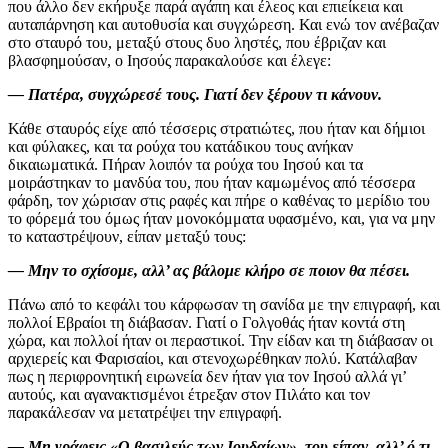
που άλλο δεν εκήρυξε παρά αγάπη και έλεος και επιείκεια και
αυταπάρνηση και αυτοθυσία και συγχώρεση. Και ενώ τον ανέβαζαν
στο σταυρό του, μεταξύ στους δυο ληστές, που έβριζαν και
βλασφημούσαν, ο Ιησούς παρακαλούσε και έλεγε:
— Πατέρα, συγχώρεσέ τους. Γιατί δεν ξέρουν τι κάνουν.
Κάθε σταυρός είχε από τέσσερις στρατιώτες, που ήταν και δήμιοι
και φύλακες, και τα ρούχα του κατάδικου τους ανήκαν
δικαιωματικά. Πήραν λοιπόν τα ρούχα του Ιησού και τα
μοιράστηκαν το μανδύα του, που ήταν καμωμένος από τέσσερα
φάρδη, τον χώρισαν στις ραφές και πήρε ο καθένας το μερίδιο του
το φόρεμά του όμως ήταν μονοκόμματα υφασμένο, και, για να μην
το καταστρέψουν, είπαν μεταξύ τους:
— Μην το σχίσομε, αλλ’ ας βάλομε κλήρο σε ποιον θα πέσει.
Πάνω από το κεφάλι του κάρφωσαν τη σανίδα με την επιγραφή, και
πολλοί Εβραίοι τη διάβασαν. Γιατί ο Γολγοθάς ήταν κοντά στη
χώρα, και πολλοί ήταν οι περαστικοί. Την είδαν και τη διάβασαν οι
αρχιερείς και Φαρισαίοι, και στενοχωρέθηκαν πολύ. Κατάλαβαν
πως η περιφρονητική ειρωνεία δεν ήταν για τον Ιησού αλλά γι’
αυτούς, και αγανακτισμένοι έτρεξαν στον Πιλάτο και τον
παρακάλεσαν να μετατρέψει την επιγραφή.
— Μη γράφεις «Ο βασιλεύς των Ιουδαίων», του είπαν, αλλ’ ό,τι