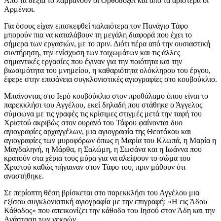
Από τα δεξιά το λαμβάνουν οι Ορθόδοξοι και από τα αριστερά οι
Αρμένιοι.
Για όσους είχαν επισκεφθεί παλαιότερα τον Πανάγιο Τάφο
μπορούν πια να καταλάβουν τη μεγάλη διαφορά που έχει το
σήμερα των εργασιών, με το πριν. Διότι πέρα από την ουσιαστική
συντήρηση, την ενίσχυση των τοιχωμάτων και τις άλλες
σημαντικές εργασίες που έγιναν για την ποιότητα και την
βιωσιμότητα του μνημείου, η καθαριότητα ολόκληρου του έργου,
έφερε στην επιφάνεια συγκλονιστικές αγιογραφίες στο κουβούκλιο.
Μπαίνοντας στο Ιερό κουβούκλιο στον προθάλαμο όπου είναι το
παρεκκλήσι του Αγγέλου, εκεί δηλαδή που στάθηκε ο Άγγελος
σύμφωνα με τις γραφές τις κρίσιμες στιγμές μετά την ταφή του
Χριστού ακριβώς στον ουρανό του Τάφου φαίνονται δυο
αγιογραφίες αρχαγγέλων, μια αγιογραφία της Θεοτόκου και
αγιογραφίες των μυροφόρων όπως η Μαρία του Κλωπά, η Μαρία η
Μαγδαληνή, η Μάρθα, η Σαλώμη, η Σωσάνα και η Ιωάννα που
κρατούν στα χέρια τους μύρα για να αλείψουν το σώμα του
Χριστού καθώς πήγαιναν στον Τάφο του, πριν μάθουν ότι
αναστήθηκε.
Σε περίοπτη θέση βρίσκεται στο παρεκκλήσι του Αγγέλου μια
εξίσου συγκλονιστική αγιογραφία με την επιγραφή: «Η εις Άδου
Κάθοδος» που απεικονίζει την κάθοδο του Ιησού στον Άδη και την
Ανάσταση των νεκρών.