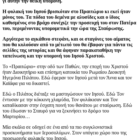
γι αυτήν την θεϊκή υπομονή.
Η φυλακή του Ιησού βρισκόταν στο Πραιτώριο κι εκεί ήταν
μόνος του. Τα πόδια του δεμένα με αλυσίδες και ο ίδιος
καθισμένος στο βράχο συνέχιζε την προσευχή του στον Πατέρα
του, περιμένοντας υπομομετικά την ώρα της Σταύρωσης.
Αργότερα το αγκάθινο στεφάνι, και οι σταγόνες του αίματος
που θα κυλούσαν από το μέτωπό του θα έβαφαν για πάντα τις
σελίδες της ιστορίας και θα άφηναν παρακαταθήκη την
ταπείνωση και την υπομονή του Ιησού Χριστού.
Το «Πραιτώριο» στην οδό των Παθών, την εποχή του Χριστού
ήταν Διοικητήριο και επίσημη κατοικία του Ρωμαίου Διοικητή
Ηγεμόνα Πιλάτου. Εδώ έφεραν τον Ιησού μετά τον Άννα και τον
Καϊάφα για να δικαστεί.
Εδώ ο Πιλάτος διέταξε να μαστιγώσουν τον Ιησού. Εδώ Τον
έντυσαν με την κόκκινη χλαμύδα, Τον φυλάκισαν και Τον
καταδίκασαν στην έσχατη ποινή του θανάτου με σταύρωση. Εδώ
του έδωσαν το Σταυρό για να ξεκινήσει το δρόμο του
Μαρτυρίου…
Μία σκάλα σε οδηγεί σε ένα από τα πιο συγκλονιστικά
προσκυνήματα των Ιεροσολύμων. Στον υπόγειο χώρο που της
προσωρινής φυλακής του Ιησού.