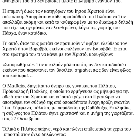
ανάκρισή Του ότι δεν βρίσκει τίποτε επιλήψιμο εναντίον Του.
Η επιμονή όμως των κατηγόρων του Ιησού Χριστού είναι
ασφυκτική. Απορρίπτουν κάθε προσπάθειά του Πιλάτου να Τον
απαλλάξει ακόμη και κατά τα καθιερωμένα με το δικαίωμα δηλαδή
που είχε ως ηγεμόνας να ελευθερώνει, λόγω της γιορτής του
Πάσχα, έναν κατάδικο.
Γι’ αυτό, όταν τους ρωτάει αν προτιμούν ν’ αφήσει ελεύθερο τον
Χριστό ή τον Βαραββά, εκείνοι επιλέγουν τον Βαραββά. Έπειτα,
στο ερώτημά του τι να κάνει με τον Χριστό, κραυγάζουν:
«Σταυρωθήτω!». Τον απειλούν μάλιστα ότι, αν δεν καταδικάσει
εκείνον που παριστάνει τον βασιλέα, σημαίνει πως δεν είναι φίλος
του καίσαρα!…
Ο Ματθαίος διηγείται το όνειρο της γυναίκας του Πιλάτου,
Πρόκουλας ή Πρόκλης, η οποία το ερμήνευσε ως μήνυμα για την
αθωότητα του Χριστού και γι’ αυτό τρέχει στο Πραιτώριο να
αποτρέψει τον σύζυγό της από οποιαδήποτε ένοχη πράξη εναντίον
Του. Σύμφωνα, μάλιστα, με παράδοση της Ορθόδοξης Εκκλησίας
η σύζυγος του Πιλάτου έγινε χριστιανή και η μνήμη της γιορτάζεται
στις 27 Οκτωβρίου.
Τελικά ο Πιλάτος παίρνει νερό και πλένει επιδεικτικά τα χέρια του
μπροστά στον όχλο δηλώνοντας: