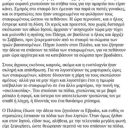
μαύρο ουρανό χτυπούσαν τα στήθια τους για την αμαρτία που είχαν
κάνει. Εμπρός στο σταυρό δεν έμειναν πια παρά οι πιστές γυναίκες,
και οι στρατιώτες που ήταν υποχρεωμένοι να φυλάγουν τους
σταυρωμένους ώσπου να πεθάνουν. Η ώρα περνούσε, και ο ήλιος
έστρεφε κατά τη δύση. Οι ιερείς και προεστοί, που χωρίς δισταγμό
σκότωσαν τον αθώο Ιησού, άρχισαν ν’ ανησυχούν τώρα μην τύχει
και μολυνθεί η αγιότης του Πάσχα, αν βασίλευε ο ήλιος και άρχιζε
το Σάββατο, πριν ξεκρεμαστούν από το σταυρό τα σώματα των
τριών βασανισμένων. Πήγαν λοιπόν στον Πιλάτο, και του ζήτησαν
την άδεια να σπάσουν τα πόδια των σταυρωμένων, για να πεθάνουν
μιαν ώρα αρχύτερα και να κατεβάσουν τα σώματα πριν βραδιάσει.
Στους άγριους εκείνους καιρούς, ακόμα και η ευσπλαχνία ήταν
σκληρή και απάνθρωπη. Για να λιγοστέψουν τις μαρτυρικές ώρες
των σταυρωμένων, κάποτε δίνουνταν η χάρη να τους σκοτώσουν
αμέσως· αλλά για να μην τύχει και λιγοστέψει έτσι η τιμωρία
υπέβαλλαν το σταυρωμένο σε ένα άλλο μαρτύριο, την ποινή της
«σκελοκοπίας». Του σπούσαν τα πόδια, χτυπώντας τα με βαρύ
ρόπαλο ή σφυρί, και ύστερα τον αποτελείωναν τρυπώντας τον με
σπαθί ή λόγχη, ή δίνοντάς του ένα θανάσιμο χτύπημα.
Ο Πιλάτος έδωσε την άδεια που ζητούσαν οι Εβραίοι, και ευθύς οι
στρατιώτες έσπασαν τα πόδια των δυο ληστών. Όταν όμως ήλθαν
και στον Ιησού, είδαν πως, αλήθεια, με την τελευταία μεγάλη φωνή
είχε ξεψυχήσει, ώστε θεώρησαν περιττό να του σπάσουν τα πόδια.