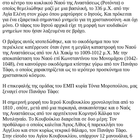
στο κέντρο του κυκλικού Ναού της Αναστάσεως (Ροτόντα) ο
οποίος θεμελιώθηκε μαζί με μια βασιλική, το 336 μ.Χ. από την
Αγία Ελένη στον χώρο όπου μαρτύρησε ο Ιησούς. Και πρόκειται
για ένα εξαιρετικά σημαντικό μνημείο για τη χριστιανοσύνη -και όχι
μόνο. Ο τάφος του Ιησού αρχικά είχε τη μορφή των ιουδαϊκών
μνημείων που ήσαν λαξευμένα σε βράχο.
Ο βράχος αυτός ισοπεδώθηκε, και το οικοδόμημα που τον
περιέκλειε κατέρρευσε όταν έγινε η μεγάλη καταστροφή του Ναού
της Αναστάσεως από τον Αλ Χακίμ το 1009-1012 μ.Χ. Με την
αποκατάσταση του Ναού επί Κωνσταντίνου του Μονομάχου (1042-
1048), ένα καινούργιο οικοδόμημα κτίστηκε γύρω από τον Πανάγιο
Τάφο, ο οποίος χαρακτηρίζεται ως το ιερότερο προσκύνημα του
χριστιανικού κόσμου.
Η επικεφαλής της ομάδας του ΕΜΠ κυρία Τόνια Μοροπούλου, μας
ξεναγεί στον Πανάγιο Τάφο:
Η σημερινή μορφή του Ιερού Κουβουκλίου χρονολογείται από το
1810 , οπότε, μετά από μια πυρκαγιά, ανακαινίστηκε και ο Ναός
της Αναστάσεως από τον αρχιτέκτονα Κομνηνό Κάλφα τον
Μυτιληναίο. Το Κουβούκλιο διαιρείται σε δυο μέρη: Τον
προθάλαμο ο οποίος καλείται Άγιος Λίθος ή παρεκκλήσι του
Αγγέλου και στον κυρίως νεκρικό θάλαμο, τον Πανάγιο Τάφο.
Στην είσοδο του Αγίου Κουβουκλίου, υπάρχουν 12 μανουάλια, 6