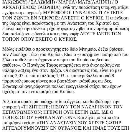
ΙΑΚ(ΩΒΟΥ) / ΣΑΛΩ(ΜΗ) / ΜΑΡ(ΙΑ) ΜΑΓΔ(ΑΛΗΝΗ) / Ο
ΑΡΧΑΓ(ΓΕΛΟΣ) ΓΑΒΡ(ΙΗΛ), ενώ την παράσταση υπομνηματίζει
εγχάρακτη επιγραφή: ΜΥΡΟΦΟΡΟΙ ΓΥΝΑΙΚΕΣ ΤΙ ΖΗΤΕΙΤΕ
ΤΟΝ ΖΩΝΤΑ ΕΝ ΝΕΚΡΟΙΣ: ΑΝΕΣΤΗ Ο ΚΥΡΙΟΣ. Η επένδυση
της θύρας είναι παράσταση με την Ανάσταση του Χριστού και
επάνω από την σύνθεση έχουν φιλοτεχνηθεί στην ορθομαρμάρωση
δυο σαλπίζοντες άγγελοι και η επιγραφή: ΔΕΥΤΕ ΙΔΕΤΕ ΤΟΝ
ΤΟΠΟΝ ΟΠΟΥ ΕΚΕΙΤΟ Ο ΚΥΡΙΟΣ.
Μόλις εισέλθει ο προσκυνητής στο θείο Μνημείο, δεξιά βρίσκει
τον Ζωοδόχο Τάφο του Κυρίου. Εδώ ο «ευσχήμων Ιωσήφ από του
ξύλου καθελών το άχραντον σώμα του Κυρίου κηδεύσας
απέθετο». Ο Πανάγιος Τάφος απαρτίζεται από έναν ορθογώνιο
θάλαμο λαξευμένο στον βράχο. Οι διαστάσεις του, είναι το μεν
μήκος 2,07 μ. και το πλάτος 1,93 μ. και περιβάλλεται από 8
πορφυρόλευκους κίονες που βαστάζουν ισάριθμες αψίδες.
Εσωτερικά αναγράφονται πολλοί ευαγγελικοί στίχοι που έχουν
σχέση με τον ενταφιασμό του Κυρίου.
Δεξιά και αριστερά υπάρχουν δυο άγγελοι και διαβάζουμε την
επιγραφή «ΤΙ ΖΗΤΕΙΤΕ; ΙΗΣΟΥΝ ΤΟΝ ΝΑΖΑΡΗΝΟΝ ΤΟΝ
ΕΣΤΑΥΡΩΜΕΝΟΝ; ΗΓΕΡΘΗ ΟΥΚ ΕΣΤΙΝ ΩΔΕ. ΙΔΕ Ο
ΤΟΠΟΣ ΟΠΟΥ ΕΘΗΚΑΝ ΑΥΤΟΝ». Και λίγο πιο κάτω στο
μαρμάρινο γείσο: «ΤΗΝ ΑΝΑΣΤΑΣΙΝ ΣΟΥ ΧΡΙΣΤΕ ΣΩΤΗΡ
ΑΓΓΕΛΟΙ ΥΜΝΟΥΣΙΝ ΕΝ ΟΥΡΑΝΟΙΣ ΚΑΙ ΗΜΑΣ ΤΟΥΣ ΕΠΙ