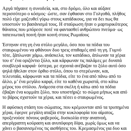
Αργά πήγαινε η συνοδεία, και, στο δρόμο, όλο και αύξανε
περισσότερο ο κόσμος· ώστε, σαν έφθασαν στο Γολγοθά, πλήθος
πολύ είχε μαζευθεί γύρω στους κατάδικους, για να δει πως θα
υποστούν το βασάνισμά τους. Η σταύρωση ήταν ο μαρτυρικότερος
θάνατος που μπόρεσε ποτέ να φαντασθεί ανθρώπινο πνεύμα· ως
ταπεινωτική ποινή ήταν κοινή στους Ρωμαίους
Έστηναν στη γη ένα στύλο μεγάλο, όσο που τα πόδια του
σταυρωμένου να φθάνουν δυο τρεις σπιθαμές από τη γη. Γυμνό
τότε, ξάπλωναν χάμω, ανάσκελα, τον κατάδικο, άπλωναν τα χέρια
του σ’ ένα οριζόντιο ξύλο, και κάρφωναν τις παλάμες με δυνατά
σουβλερά καρφιά· ύστερα, με σχοινιά ανέβαζαν το ξύλο αυτό όσο
ψηλά ήθελαν στον όρθιο στύλο, όπου το στερέωναν, και,
τελευταία, κάρφωναν και τα πόδια, είτε το ένα από πάνω από το
άλλο, μ’ ένα μεγάλο καρφί, είτε το καθένα χωριστά, στο κάτω
μέρος του στύλου. Ανάμεσα στα σκέλη ή κάτω από τα πόδια
έβαζαν ένα κομμάτι ξύλο, που υποστήριζε το σώμα μήπως και από
το βάρος σχιστούν τα χέρια, και πέσει ο σταυρωμένος.
Η αφύσικη στάση του σώματος, που κρέμουνταν από τα τρυπημένα
χέρια, έφερνε μεγάλη αταξία στην κυκλοφορία του αίματος,
προξενούσε πόνους φοβερούς, δυσκολία στην αναπνοή,
απερίγραπτη κούραση και ανυπόφορη δίψα, χωρίς όμως και να
χάνει ο βασανισμένος τις αισθήσεις του. Κρεμασμένος για δυο και