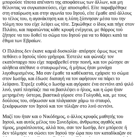
μπορούσε τίποτα απέναντι της αποφάσεως των άλλων, και μη
θέλοντας να συγκατανεύσει, είχε αποσυρθεί. Είτε παραβρέθηκε
στη σταύρωση και στην αγωνία του Ιησού, είτε έμαθε από άλλους
το τέλος του, η αγανάκτηση και η λύπη ξύπνησαν μέσα του την
τόλμη που του είχε λείψει ως τότε. Σηκώθηκε ο ίδιος και πήγε στον
Πιλάτο, και παρατώντας κάθε κρυφή ενέργεια, με θάρρος τού
ζήτησε να του δοθεί το σώμα του Ιησού για να το θάψει κατά τα
έθιμα των Εβραίων.
Ο Πιλάτος δεν έκανε καμιά δυσκολία· απόρησε όμως πως να
πεθάνει ο Ιησούς τόσο γρήγορα. Έστειλε και φώναξε τον
εκατόνταρχο που είχε παραβρεθεί στην ποινή, και τον ρώτησε αν
αλήθεια απέθανε ο σταυρωμένος, ή μήπως ήταν μονάχα
λιγοθυμισμένος. Μα σαν έμαθε τα καθέκαστα, εχάρισε το σώμα
στον Ιωσήφ, και έδωσε διαταγή να τον αφήσουν να πάρει το
λείψανο. Έτρεξε ευθύς ο Ιωσήφ και αγόρασε ένα σεντόνι από ψιλό
λινό, γιατί πλησίαζε πια να βασιλέψει ο ήλιος, και η ώρα ήταν
μετρημένη· ύστερα, βιαστικά γύρισε στο Γολγοθά, και, με τους
δούλους του, σήκωσαν και πλάγιασαν χάμω το σταυρό,
ξεκάρφωσαν τον Ιησού και τον τύλιξαν στο λινό σεντόνι.
Μαζί του ήταν και ο Νικόδημος, ο άλλος κρυφός μαθητής του
Ιησού, και αυτός μέλος του Συνεδρίου, άνθρωπος αγαθός και
τίμιος, μυριόπλουτος, αλλά που, σαν τον Ιωσήφ, δεν μπόρεσε ή
δεν τόλμησε να σώσει τον Ιησού την ώρα που τον καταδίκαζαν σε