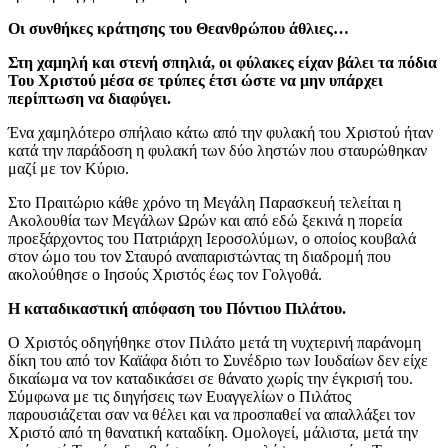
Οι συνθήκες κράτησης του Θεανθρώπου άθλιες…
Στη χαμηλή και στενή σπηλιά, οι φύλακες είχαν βάλει τα πόδια
Του Χριστού μέσα σε τρύπες έτσι ώστε να μην υπάρχει
περίπτωση να διαφύγει.
Ένα χαμηλότερο σπήλαιο κάτω από την φυλακή του Χριστού ήταν
κατά την παράδοση η φυλακή των δύο ληστών που σταυρώθηκαν
μαζί με τον Κύριο.
Στο Πραιτώριο κάθε χρόνο τη Μεγάλη Παρασκευή τελείται η
Ακολουθία των Μεγάλων Ωρών και από εδώ ξεκινά η πορεία
προεξάρχοντος του Πατριάρχη Ιεροσολύμων, ο οποίος κουβαλά
στον ώμο του τον Σταυρό αναπαριστώντας τη διαδρομή που
ακολούθησε ο Ιησούς Χριστός έως τον Γολγοθά.
Η καταδικαστική απόφαση του Πόντιου Πιλάτου.
Ο Χριστός οδηγήθηκε στον Πιλάτο μετά τη νυχτερινή παράνομη
δίκη του από τον Καϊάφα διότι το Συνέδριο των Ιουδαίων δεν είχε
δικαίωμα να τον καταδικάσει σε θάνατο χωρίς την έγκρισή του.
Σύμφωνα με τις διηγήσεις των Ευαγγελίων ο Πιλάτος
παρουσιάζεται σαν να θέλει και να προσπαθεί να απαλλάξει τον
Χριστό από τη θανατική καταδίκη. Ομολογεί, μάλιστα, μετά την