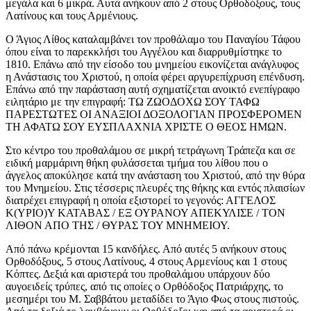
μεγάλα και 6 μικρά. Αυτά ανήκουν από 2 στους Ορθοδόξους, τους
Λατίνους και τους Αρμένιους.
Ο Άγιος Λίθος καταλαμβάνει τον προθάλαμο του Παναγίου Τάφου
όπου είναι το παρεκκλήσι του Αγγέλου και διαρρυθμίστηκε το
1810. Επάνω από την είσοδο του μνημείου εικονίζεται ανάγλυφος
η Ανάστασις του Χριστού, η οποία φέρει αργυρεπίχρυση επένδυση.
Επάνω από την παράσταση αυτή σχηματίζεται ανοικτό ενεπίγραφο
ειλητάριο με την επιγραφή: ΤΩ ΖΩΟΔΟΧΩ ΣΟΥ ΤΑΦΩ
ΠΑΡΕΣΤΩΤΕΣ ΟΙ ΑΝΑΞΙΟΙ ΔΟΞΟΛΟΓΙΑΝ ΠΡΟΣΦΕΡΟΜΕΝ
ΤΗ ΑΦΑΤΩ ΣΟΥ ΕΥΣΠΛΑΧΝΙΑ ΧΡΙΣΤΕ Ο ΘΕΟΣ ΗΜΩΝ.
Στο κέντρο του προθαλάμου σε μικρή τετράγωνη Τράπεζα και σε
ειδική μαρμάρινη θήκη φυλάσσεται τμήμα του λίθου που ο
άγγελος αποκύλησε κατά την ανάσταση του Χριστού, από την θύρα
του Μνημείου. Στις τέσσερις πλευρές της θήκης και εντός πλαισίων
διατρέχει επιγραφή η οποία εξιστορεί το γεγονός: ΑΓΓΕΛΟΣ
Κ(ΥΡΙΟ)Υ ΚΑΤΑΒΑΣ / ΕΞ ΟΥΡΑΝΟΥ ΑΠΕΚΥΛΙΣΕ / ΤΟΝ
ΛΙΘΟΝ ΑΠΟ ΤΗΣ / ΘΥΡΑΣ ΤΟΥ ΜΝΗΜΕΙΟΥ.
Από πάνω κρέμονται 15 κανδήλες. Από αυτές 5 ανήκουν στους
Ορθοδόξους, 5 στους Λατίνους, 4 στους Αρμενίους και 1 στους
Κόπτες. Δεξιά και αριστερά του προθαλάμου υπάρχουν δύο
αυγοειδείς τρύπες, από τις οποίες ο Ορθόδοξος Πατριάρχης, το
μεσημέρι του Μ. Σαββάτου μεταδίδει το Άγιο Φως στους πιστούς.