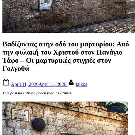
Βαδίζοντας στην οδό του μαρτυρίου: Από
την φυλακή του Χριστού στον Πανάγιο
Τάφο – Οι μαρτυρικές στιγμές στον
Γολγοθά
Posted
By
April 11, 2026
April 11, 2026
laikos
on
This post has already been read 517 times!