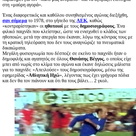
στη «μαύρη αγορά».
Ένας διαφορετικός και καθόλου συνηθισμένος αγώνας διεξήχθη,
σαν σήμερα
το 1978, στο γήπεδο της
ΑΕΚ
, καθώς
«κοντραρίστηκαν» οι
ηθοποιοί
με τους
δημοσιογράφους
. Ένα
φιλικό παιχνίδι που κλείστηκε, ώστε να ενισχυθεί ο κλάδος των
ηθοποιών, μετά την απεργία που έκαναν, λόγω της κόντρας τους με
τη κρατική τηλεόραση που δεν τους αναγνώριζε τα πνευματικά
δικαιώματα.
Μεγάλη φυσιογνωμία που δέσποζε σε εκείνο το παιχνίδι ήταν ο
δημοφιλής και αγαπητός σε όλους
Θανάσης Βέγγος
, ο οποίος είχε
μπει από νωρίς στο κλίμα του αγώνα και έκανε δηλώσεις μάλιστα
για το παιχνίδι: «Απειλούσε» τους δημοσιογράφους, μέσω της
εφημερίδας «
Αθλητική Ηχώ
», λέγοντας πως έχει γρήγορα πόδια
και δεν θα τον πιάνουν και ότι θα τους βάλει… 2 γκολ.