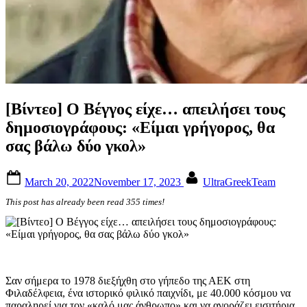
[Βίντεο] Ο Βέγγος είχε… απειλήσει τους
δημοσιογράφους: «Είμαι γρήγορος, θα
σας βάλω δύο γκολ»
Posted
By
March 20, 2022
November 17, 2023
UltraGreekTeam
on
This post has already been read 355 times!
Σαν σήμερα το 1978 διεξήχθη στο γήπεδο της ΑΕΚ στη
Φιλαδέλφεια, ένα ιστορικό φιλικό παιχνίδι, με 40.000 κόσμου να
παραληρεί για τον «καλό μας άνθρωπο» και να αγοράζει εισιτήρια