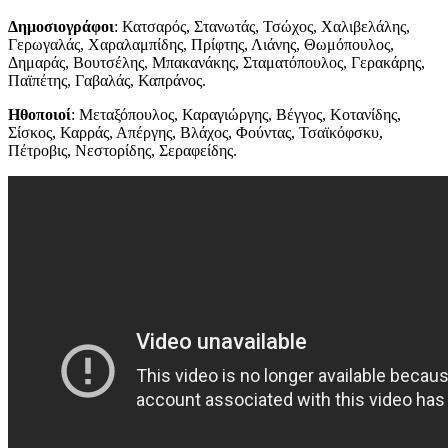
Δημοσιογράφοι
: Κατσαρός, Στανωτάς, Τσώχος, Χαλιβελάλης,
Γερωγαλάς, Χαραλαμπίδης, Πρίφτης, Λιάνης, Θωμόπουλος,
Δημαράς, Βουτσέλης, Μπακανάκης, Σταματόπουλος, Γερακάρης,
Παϊπέτης, Γαβαλάς, Καπράνος.
Ηθοποιοί
: Μεταξόπουλος, Καραγιώργης, Βέγγος, Κοτανίδης,
Σίσκος, Καρράς, Απέργης, Βλάχος, Φούντας, Τσαϊκόφσκυ,
Πέτροβις, Νεστορίδης, Σεραφείδης.