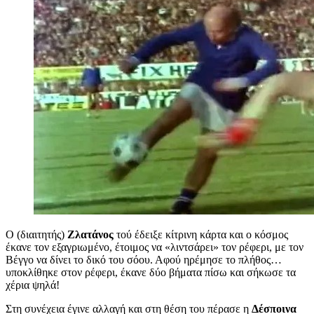
Ο (διαιτητής)
Ζλατάνος
τού έδειξε κίτρινη κάρτα και ο κόσμος
έκανε τον εξαγριωμένο, έτοιμος να «λιντσάρει» τον ρέφερι, με τον
Βέγγο να δίνει το δικό του σόου. Αφού ηρέμησε το πλήθος…
υποκλίθηκε στον ρέφερι, έκανε δύο βήματα πίσω και σήκωσε τα
χέρια ψηλά!
Στη συνέχεια έγινε αλλαγή και στη θέση του πέρασε η
Δέσποινα