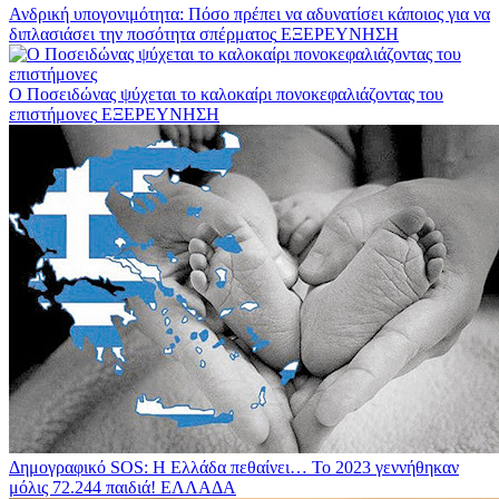
Ανδρική υπογονιμότητα: Πόσο πρέπει να αδυνατίσει κάποιος για να
διπλασιάσει την ποσότητα σπέρματος
ΕΞΕΡΕΥΝΗΣΗ
Ο Ποσειδώνας ψύχεται το καλοκαίρι πονοκεφαλιάζοντας του
επιστήμονες
ΕΞΕΡΕΥΝΗΣΗ
Δημογραφικό SOS: Η Ελλάδα πεθαίνει… Το 2023 γεννήθηκαν
μόλις 72.244 παιδιά!
ΕΛΛΑΔΑ