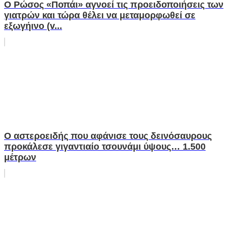
Ο Ρώσος «Ποπάι» αγνοεί τις προειδοποιήσεις των
γιατρών και τώρα θέλει να μεταμορφωθεί σε
εξωγήινο (v...
Ο αστεροειδής που αφάνισε τους δεινόσαυρους
προκάλεσε γιγαντιαίο τσουνάμι ύψους… 1.500
μέτρων