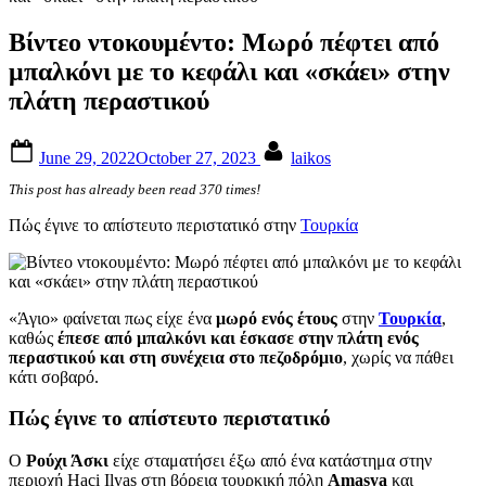
Βίντεο ντοκουμέντο: Μωρό πέφτει από
μπαλκόνι με το κεφάλι και «σκάει» στην
πλάτη περαστικού
Posted
By
June 29, 2022
October 27, 2023
laikos
on
This post has already been read 370 times!
Πώς έγινε το απίστευτο περιστατικό στην
Τουρκία
«Άγιο» φαίνεται πως είχε ένα
μωρό ενός έτους
στην
Τουρκία
,
καθώς
έπεσε από μπαλκόνι και έσκασε στην πλάτη ενός
περαστικού και στη συνέχεια στο πεζοδρόμιο
, χωρίς να πάθει
κάτι σοβαρό.
Πώς έγινε το απίστευτο περιστατικό
Ο
Ρούχι Άσκι
είχε σταματήσει έξω από ένα κατάστημα στην
περιοχή Haci Ilyas στη βόρεια τουρκική πόλη
Amasya
και