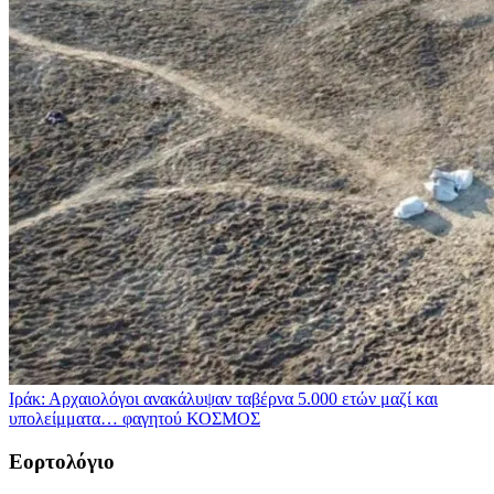
Ιράκ: Αρχαιολόγοι ανακάλυψαν ταβέρνα 5.000 ετών μαζί και
υπολείμματα… φαγητού
ΚΟΣΜΟΣ
Εορτολόγιο