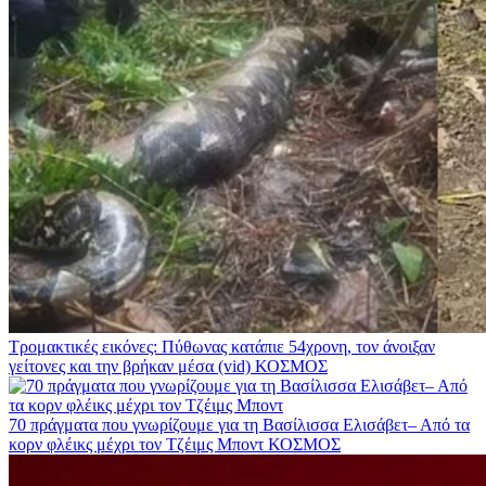
Τρομακτικές εικόνες: Πύθωνας κατάπιε 54χρονη, τον άνοιξαν
γείτονες και την βρήκαν μέσα (vid)
ΚΟΣΜΟΣ
70 πράγματα που γνωρίζουμε για τη Βασίλισσα Ελισάβετ– Από τα
κορν φλέικς μέχρι τον Τζέιμς Μποντ
ΚΟΣΜΟΣ