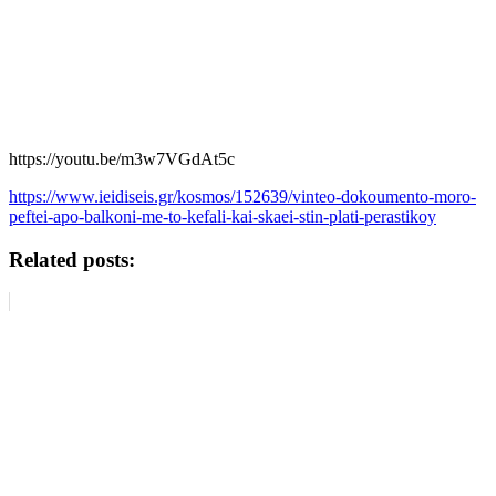
https://youtu.be/m3w7VGdAt5c
https://www.ieidiseis.gr/kosmos/152639/vinteo-dokoumento-moro-
peftei-apo-balkoni-me-to-kefali-kai-skaei-stin-plati-perastikoy
Related posts: