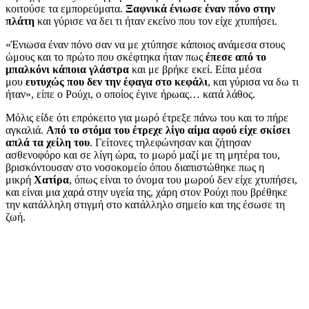
κοιτούσε τα εμπορεύματα.
Ξαφνικά ένιωσε έναν πόνο στην
πλάτη
και γύρισε να δει τι ήταν εκείνο που τον είχε χτυπήσει.
«Ένιωσα έναν πόνο σαν να με χτύπησε κάποιος ανάμεσα στους
ώμους και το πρώτο που σκέφτηκα ήταν πως
έπεσε από το
μπαλκόνι κάποια γλάστρα
και με βρήκε εκεί. Είπα μέσα
μου
ευτυχώς που δεν την έφαγα στο κεφάλι
, και γύρισα να δω τι
ήταν», είπε ο Ρούχι, ο οποίος έγινε ήρωας… κατά λάθος.
Μόλις είδε ότι επρόκειτο για μωρό έτρεξε πάνω του και το πήρε
αγκαλιά.
Από το στόμα του έτρεχε λίγο αίμα αφού είχε σκίσει
απλά τα χείλη του
. Γείτονες τηλεφώνησαν και ζήτησαν
ασθενοφόρο και σε λίγη ώρα, το μωρό μαζί με τη μητέρα του,
βρισκόντουσαν στο νοσοκομείο όπου διαπιστώθηκε πως η
μικρή
Χατίρα
, όπως είναι το όνομα του μωρού δεν είχε χτυπήσει,
και είναι μια χαρά στην υγεία της, χάρη στον Ρούχι που βρέθηκε
την κατάλληλη στιγμή στο κατάλληλο σημείο και της έσωσε τη
ζωή.