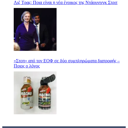
Λιζ Τρας: Ποια είναι η νέα ένοικος της Ντάουνινγκ Στριτ
«Στοπ» από τον ΕΟΦ σε δύο συμπληρώματα διατροφής –
Ποιος ο λόγος