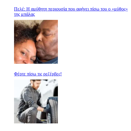
Πελέ: Η αμύθητη περιουσία που αφήνει πίσω του ο «μύθος»
της μπάλας
Φέρτε πίσω τις ρεζέρβες!