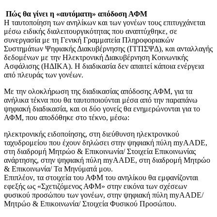
Πώς θα γίνει η «αυτόματη» απόδοση ΑΦΜ
H ταυτοποίηση των ανηλίκων και των γονέων τους επιτυγχάνεται
μέσω ειδικής διαλειτουργικότητας που αναπτύχθηκε, σε
συνεργασία με τη Γενική Γραμματεία Πληροφοριακών
Συστημάτων Ψηφιακής Διακυβέρνησης (ΓΓΠΣΨΔ), και ανταλλαγής
δεδομένων με την Ηλεκτρονική Διακυβέρνηση Κοινωνικής
Ασφάλισης (ΗΔΙΚΑ). Η διαδικασία δεν απαιτεί κάποια ενέργεια
από πλευράς των γονέων.
Με την ολοκλήρωση της διαδικασίας απόδοσης ΑΦΜ, για τα
ανήλικα τέκνα που θα ταυτοποιούνται μέσα από την παραπάνω
ψηφιακή διαδικασία, και οι δύο γονείς θα ενημερώνονται για το
ΑΦΜ, που αποδόθηκε στο τέκνο, μέσω:
ηλεκτρονικής ειδοποίησης, στη διεύθυνση ηλεκτρονικού
ταχυδρομείου που έχουν δηλώσει στην ψηφιακή πύλη myAADE,
στη διαδρομή Μητρώο & Επικοινωνία/ Στοιχεία Επικοινωνίας
ανάρτησης, στην ψηφιακή πύλη myAADE, στη διαδρομή Μητρώο
& Επικοινωνία/ Τα Μηνύματά μου.
Επιπλέον, τα στοιχεία του ΑΦΜ του ανηλίκου θα εμφανίζονται
εφεξής ως «Σχετιζόμενος ΑΦΜ» στην εικόνα των σχέσεων
φυσικού προσώπου των γονέων, στην ψηφιακή πύλη myAADE/
Μητρώο & Επικοινωνία/ Στοιχεία Φυσικού Προσώπου.