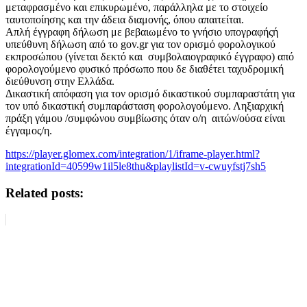
μεταφρασμένο και επικυρωμένο, παράλληλα με το στοιχείο
ταυτοποίησης και την άδεια διαμονής, όπου απαιτείται.
Απλή έγγραφη δήλωση με βεβαιωμένο το γνήσιο υπογραφήςή
υπεύθυνη δήλωση από το gov.gr για τον ορισμό φορολογικού
εκπροσώπου (γίνεται δεκτό και συμβολαιογραφικό έγγραφο) από
φορολογούμενο φυσικό πρόσωπο που δε διαθέτει ταχυδρομική
διεύθυνση στην Ελλάδα.
Δικαστική απόφαση για τον ορισμό δικαστικού συμπαραστάτη για
τον υπό δικαστική συμπαράσταση φορολογούμενο. Ληξιαρχική
πράξη γάμου /συμφώνου συμβίωσης όταν ο/η αιτών/ούσα είναι
έγγαμος/η.
https://player.glomex.com/integration/1/iframe-player.html?
integrationId=40599w1il5le8thu&playlistId=v-cwuyfstj7sh5
Related posts: