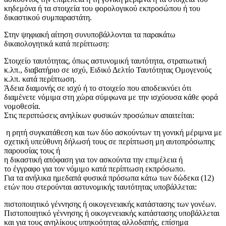
κηδεμόνα ή τα στοιχεία του φορολογικού εκπροσώπου ή του
δικαστικού συμπαραστάτη.
Στην ψηφιακή αίτηση συνυποβάλλονται τα παρακάτω
δικαιολογητικά κατά περίπτωση:
Στοιχείο ταυτότητας, όπως αστυνομική ταυτότητα, στρατιωτική
κ.λπ., διαβατήριο σε ισχύ, Ειδικό Δελτίο Ταυτότητας Ομογενούς
κ.λπ. κατά περίπτωση.
Άδεια διαμονής σε ισχύ ή το στοιχείο που αποδεικνύει ότι
διαμένετε νόμιμα στη χώρα σύμφωνα με την ισχύουσα κάθε φορά
νομοθεσία.
Στις περιπτώσεις ανηλίκων φυσικών προσώπων απαιτείται:
η ρητή συγκατάθεση και των δύο ασκούντων τη γονική μέριμνα με
σχετική υπεύθυνη δήλωσή τους σε περίπτωση μη αυτοπρόσωπης
παρουσίας τους ή
η δικαστική απόφαση για τον ασκούντα την επιμέλεια ή
το έγγραφο για τον νόμιμο κατά περίπτωση εκπρόσωπο.
Για τα ανήλικα ημεδαπά φυσικά πρόσωπα κάτω των δώδεκα (12)
ετών που στερούνται αστυνομικής ταυτότητας υποβάλλεται:
πιστοποιητικό γέννησης ή οικογενειακής κατάστασης των γονέων.
Πιστοποιητικό γέννησης ή οικογενειακής κατάστασης υποβάλλεται
και για τους ανηλίκους υπηκοότητας αλλοδαπής, επίσημα