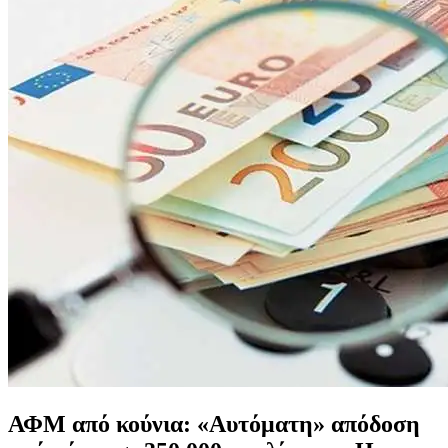
ΑΦΜ από κούνια: «Αυτόματη» απόδοση