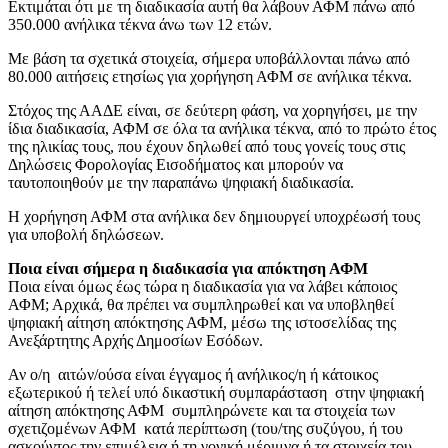
Εκτιμάται ότι με τη διαδικασία αυτή θα λάβουν ΑΦΜ πάνω από
350.000 ανήλικα τέκνα άνω των 12 ετών.
Με βάση τα σχετικά στοιχεία, σήμερα υποβάλλονται πάνω από
80.000 αιτήσεις ετησίως για χορήγηση ΑΦΜ σε ανήλικα τέκνα.
Στόχος της ΑΑΔΕ είναι, σε δεύτερη φάση, να χορηγήσει, με την
ίδια διαδικασία, ΑΦΜ σε όλα τα ανήλικα τέκνα, από το πρώτο έτος
της ηλικίας τους, που έχουν δηλωθεί από τους γονείς τους στις
Δηλώσεις Φορολογίας Εισοδήματος και μπορούν να
ταυτοποιηθούν με την παραπάνω ψηφιακή διαδικασία.
Η χορήγηση ΑΦΜ στα ανήλικα δεν δημιουργεί υποχρέωσή τους
για υποβολή δηλώσεων.
Ποια είναι σήμερα η διαδικασία για απόκτηση ΑΦΜ
Ποια είναι όμως έως τώρα η διαδικασία για να λάβει κάποιος
ΑΦΜ; Αρχικά, θα πρέπει να συμπληρωθεί και να υποβληθεί
ψηφιακή αίτηση απόκτησης ΑΦΜ, μέσω της ιστοσελίδας της
Ανεξάρτητης Αρχής Δημοσίων Εσόδων.
Αν ο/η αιτών/ούσα είναι έγγαμος ή ανήλικος/η ή κάτοικος
εξωτερικού ή τελεί υπό δικαστική συμπαράσταση στην ψηφιακή
αίτηση απόκτησης ΑΦΜ συμπληρώνετε και τα στοιχεία των
σχετιζομένων ΑΦΜ κατά περίπτωση (του/της συζύγου, ή του
ασκούντος την επιμέλεια ή τη γονική μέριμνα ή τα στοιχεία του