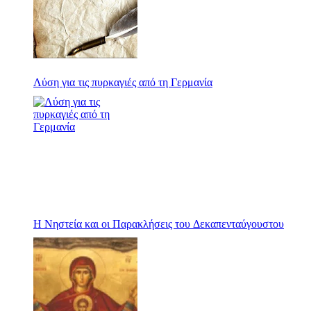
Λύση για τις πυρκαγιές από τη Γερμανία
Η Νηστεία και οι Παρακλήσεις του Δεκαπενταύγουστου￼￼