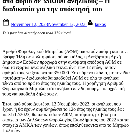
από αύριο σε 350.000 ανηλίκους – Η
διαδικασία για την απόκτησή του
Posted
By
November 12, 2023
November 12, 2023
laikos
on
This post has already been read 379 times!
Αριθμό Φορολογικού Μητρώου (ΑΦΜ) αποκτούν ακόμη και τα…
βρέφη: Ήδη σε πρώτη φάση, αύριο κιόλας, η Ανεξάρτητη Αρχή
Δημοσίων Εσόδων προχωρά στην αυτόματη απόδοση ΑΦΜ σε
όλα τα εξαρτώμενα ανήλικα τέκνα, άνω των 12 ετών, με τον
αριθμό τους να ξεπερνά τα 350.000. Σε επόμενο στάδιο, με την ίδια
«αυτόματη» διαδικασία θα αποδοθεί ΑΦΜ σε όλα τα ανήλικα
τέκνα από το πρώτο έτος της ηλικίας τους. Η χορήγηση Αριθμού
Φορολογικού Μητρώου στα ανήλικα δεν δημιουργεί υποχρέωσή
τους για υποβολή δηλώσεων.
Έτσι, από αύριο Δευτέρα, 13 Νοεμβρίου 2023, οι ανήλικοι που
έχουν ή θα έχουν συμπληρώσει το 12ο έτος της ηλικίας τους έως
τις 31/12/2023, θα αποκτήσουν ΑΦΜ, αυτόματα, με βάση τα
στοιχεία των Δηλώσεων Φορολογίας Εισοδήματος του 2022 και τα
στοιχεία ΑΜΚΑ των γονέων, όπως επαληθεύονται από το Μητρώο
Πολιτών.