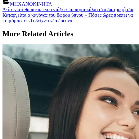
ΜΗΧΑΝΟΚΙΝΗΤΑ
Post
Previous
Δείτε γιατί θα πρέπει να εντάξετε τα πορτοκάλια στη διατροφή σας
Post:
Next
Καταργείται ο κανόνας του 8ωρου ύπνου – Πόσες ώρες πρέπει να
navigation
Post:
κοιμόμαστε; -Τι δείχνει νέα έρευνα
More Related Articles