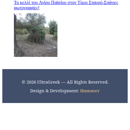
Το κελλί του Αγίου Παϊσίου στον Τίμιο Σταυρό-Σπάνιες
φωτογραφίες!
© 2026 UltraGreek — All Rights Reserved.
Design & Development:
Hammer