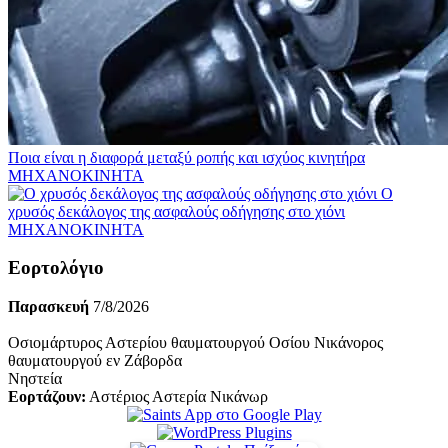
Ποια είναι η διαφορά μεταξύ ροπής και ισχύος κινητήρα
ΜΗΧΑΝΟΚΙΝΗΤΑ
O
χρυσός δεκάλογος της ασφαλούς οδήγησης στο χιόνι
ΜΗΧΑΝΟΚΙΝΗΤΑ
Εορτολόγιο
Παρασκευή
7/8/2026
Οσιομάρτυρος Αστερίου θαυματουργού Οσίου Νικάνορος
θαυματουργού εν Ζάβορδα
Νηστεία
Εορτάζουν:
Αστέριος Αστερία Νικάνωρ