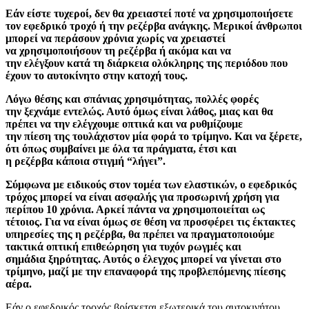
Εάν είστε τυχεροί, δεν θα χρειαστεί ποτέ να χρησιμοποιήσετε
τον εφεδρικό τροχό ή την ρεζέρβα ανάγκης. Μερικοί άνθρωποι
μπορεί να περάσουν χρόνια χωρίς να χρειαστεί
να χρησιμοποιήσουν τη ρεζέρβα ή ακόμα και να
την ελέγξουν κατά τη διάρκεια ολόκληρης της περιόδου που
έχουν το αυτοκίνητο στην κατοχή τους.
Λόγω θέσης και σπάνιας χρησιμότητας, πολλές φορές
την ξεχνάμε εντελώς. Αυτό όμως είναι λάθος, μιας και θα
πρέπει να την ελέγχουμε οπτικά και να ρυθμίζουμε
την πίεση της τουλάχιστον μία φορά το τρίμηνο. Και να ξέρετε,
ότι όπως συμβαίνει με όλα τα πράγματα, έτσι και
η ρεζέρβα κάποια στιγμή “λήγει”.
Σύμφωνα με ειδικούς στον τομέα των ελαστικών, ο εφεδρικός
τρόχος μπορεί να είναι ασφαλής για προσωρινή χρήση για
περίπου 10 χρόνια. Αρκεί πάντα να χρησιμοποιείται ως
τέτοιος. Για να είναι όμως σε θέση να προσφέρει τις έκτακτες
υπηρεσίες της η ρεζέρβα, θα πρέπει να πραγματοποιούμε
τακτικά οπτική επιθεώρηση για τυχόν ρωγμές και
σημάδια ξηρότητας. Αυτός ο έλεγχος μπορεί να γίνεται στο
τρίμηνο, μαζί με την επαναφορά της προβλεπόμενης πίεσης
αέρα.
Εάν ο εφεδρικός τροχός βρίσκεται εξωτερικά του αυτοκινήτου