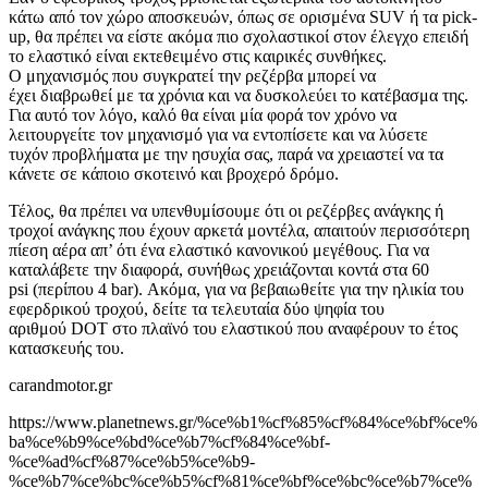
κάτω από τον χώρο αποσκευών, όπως σε ορισμένα SUV ή τα pick-
up, θα πρέπει να είστε ακόμα πιο σχολαστικοί στον έλεγχο επειδή
το ελαστικό είναι εκτεθειμένο στις καιρικές συνθήκες.
Ο μηχανισμός που συγκρατεί την ρεζέρβα μπορεί να
έχει διαβρωθεί με τα χρόνια και να δυσκολεύει το κατέβασμα της.
Για αυτό τον λόγο, καλό θα είναι μία φορά τον χρόνο να
λειτουργείτε τον μηχανισμό για να εντοπίσετε και να λύσετε
τυχόν προβλήματα με την ησυχία σας, παρά να χρειαστεί να τα
κάνετε σε κάποιο σκοτεινό και βροχερό δρόμο.
Τέλος, θα πρέπει να υπενθυμίσουμε ότι οι ρεζέρβες ανάγκης ή
τροχοί ανάγκης που έχουν αρκετά μοντέλα, απαιτούν περισσότερη
πίεση αέρα απ’ ότι ένα ελαστικό κανονικού μεγέθους. Για να
καταλάβετε την διαφορά, συνήθως χρειάζονται κοντά στα 60
psi (περίπου 4 bar). Ακόμα, για να βεβαιωθείτε για την ηλικία του
εφερδρικού τροχού, δείτε τα τελευταία δύο ψηφία του
αριθμού DOT στο πλαϊνό του ελαστικού που αναφέρουν το έτος
κατασκευής του.
carandmotor.gr
https://www.planetnews.gr/%ce%b1%cf%85%cf%84%ce%bf%ce%
ba%ce%b9%ce%bd%ce%b7%cf%84%ce%bf-
%ce%ad%cf%87%ce%b5%ce%b9-
%ce%b7%ce%bc%ce%b5%cf%81%ce%bf%ce%bc%ce%b7%ce%