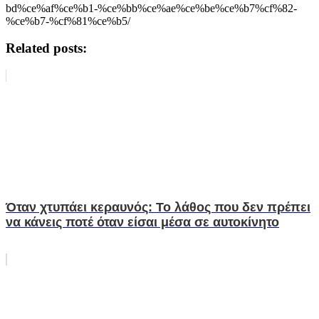
bd%ce%af%ce%b1-%ce%bb%ce%ae%ce%be%ce%b7%cf%82-
%ce%b7-%cf%81%ce%b5/
Related posts:
Όταν χτυπάει κεραυνός: Το λάθος που δεν πρέπει
να κάνεις ποτέ όταν είσαι μέσα σε αυτοκίνητο