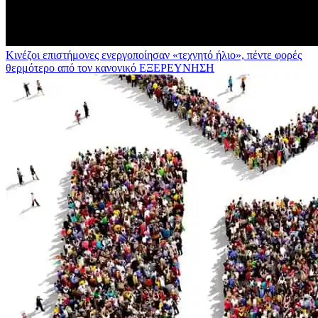
Κινέζοι επιστήμονες ενεργοποίησαν «τεχνητό ήλιο», πέντε φορές
θερμότερο από τον κανονικό
ΕΞΕΡΕΥΝΗΣΗ