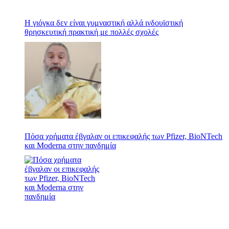
Η γιόγκα δεν είναι γυμναστική αλλά ινδουϊστική
θρησκευτική πρακτική με πολλές σχολές
Πόσα χρήματα έβγαλαν οι επικεφαλής των Pfizer, BioNTech
και Moderna στην πανδημία