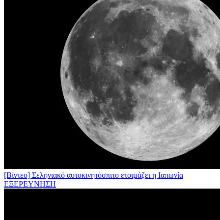
[Βίντεο] Σεληνιακό αυτοκινητόσπιτο ετοιμάζει η Ιαπωνία
ΕΞΕΡΕΥΝΗΣΗ