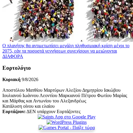
Ο πλανήτης θα αντιμετωπίσει μεγάλη πληθυσμιακή κρίση μέχρι το
2075, εάν τα ποσοστά γεννήσεων συνεχίσουν να μειώνονται
ΔΙΑΦΟΡΑ
Εορτολόγιο
Κυριακή
9/8/2026
Αποστόλου Ματθίου Μαρτύρων Αλεξίου Δημητρίου Ιακώβου
Ιουλιανού Ιωάννου Λεοντίου Μαρκιανού Πέτρου Φωτίου Μαρίας
και Μάρθας και Αντωνίου του Αλεξανδρέως
Κατάλυση οίνου και ελαίου
Εορτάζουν:
ΔΕΝ υπάρχουν Εορτάζοντες