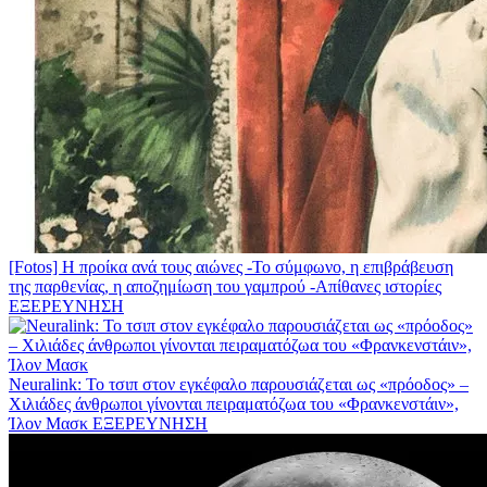
[Fotos] Η προίκα ανά τους αιώνες -Το σύμφωνο, η επιβράβευση
της παρθενίας, η αποζημίωση του γαμπρού -Απίθανες ιστορίες
ΕΞΕΡΕΥΝΗΣΗ
Neuralink: Το τσιπ στον εγκέφαλο παρουσιάζεται ως «πρόοδος» –
Χιλιάδες άνθρωποι γίνονται πειραματόζωα του «Φρανκενστάιν»,
Ίλον Μασκ
ΕΞΕΡΕΥΝΗΣΗ