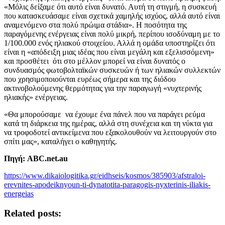
«Μόλις δείξαμε ότι αυτό είναι δυνατό. Αυτή τη στιγμή, η συσκευή
που κατασκευάσαμε είναι σχετικά χαμηλής ισχύος, αλλά αυτό είναι
αναμενόμενο στα πολύ πρώιμα στάδια». Η ποσότητα της
παραγόμενης ενέργειας είναι πολύ μικρή, περίπου ισοδύναμη με το
1/100.000 ενός ηλιακού στοιχείου. Αλλά η ομάδα υποστηρίζει ότι
είναι η «απόδειξη μιας ιδέας που είναι μεγάλη και εξελισσόμενη»
και προσθέτει ότι στο μέλλον μπορεί να είναι δυνατός ο
συνδυασμός φωτοβολταϊκών συσκευών ή των ηλιακών συλλεκτών
που χρησιμοποιούνται ευρέως σήμερα και της διόδου
ακτινοβολούμενης θερμότητας για την παραγωγή «νυχτερινής
ηλιακής» ενέργειας.
«Θα μπορούσαμε να έχουμε ένα πάνελ που να παράγει ρεύμα
κατά τη διάρκεια της ημέρας, αλλά στη συνέχεια και τη νύκτα για
να τροφοδοτεί αντικείμενα που εξακολουθούν να λειτουργούν στο
σπίτι μας», καταλήγει ο καθηγητής.
Πηγή: ABC.net.au
https://www.dikaiologitika.gr/eidhseis/kosmos/385903/afstraloi-
erevnites-apodeiknyoun-ti-dynatotita-paragogis-nyxterinis-iliakis-
energeias
Related posts: