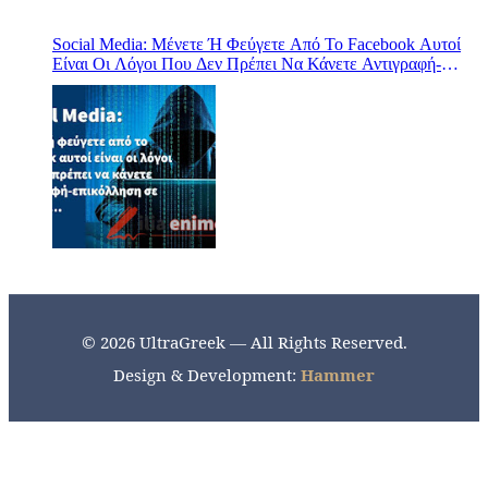
Social Media: Μένετε Ή Φεύγετε Από Το Facebook Αυτοί
Είναι Οι Λόγοι Που Δεν Πρέπει Να Κάνετε Αντιγραφή-
Επικόλληση Σε Κείμενα…
© 2026 UltraGreek — All Rights Reserved.
Design & Development:
Hammer