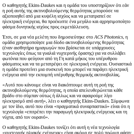
Ο καθηγητής Ekins-Daukes και η ομάδα του υποστηρίζουν ότι εάν
η ροή αυτής της ακτινοβολούμενης θερμότητας μπορούσε να
αξιοποιηθεί από μια κυψέλη ισχύος και να μετατραπεί σε
ηλεκτρική ενέργεια, θα προέκυπτε ένα μεγάλο και αχρησιμοποίητο
φάσμα δυνητικής ισχύος προς εκμετάλλευση.
Έτσι, σε μια νέα μελέτη που δημοσιεύτηκε στο
ACS Photonics
, η
ομάδα χρησιμοποίησε μια δίοδο ακτινοβολούμενης θερμότητας
(έναν αισθητήρα ημιαγωγών που βρίσκεται σε υπάρχουσες
τεχνολογίες όπως τα γυαλιά νυχτερινής όρασης) για να συλλάβει
φωτόνια που φεύγουν από τη Γη κατά μήκος του υπέρυθρου
φάσματος και να τα μετατρέψει σε ηλεκτρική ενέργεια. Ουσιαστικά
η ομάδα προτείνει μια συσκευή που μπορεί να παράγει ηλεκτρική
ενέργεια από την εκπομπή υπέρυθρης θερμικής ακτινοβολίας.
«Αυτό που κάνουμε είναι να διακόπτουμε αυτή τη ροή της
ακτινοβολούμενης θερμότητας, η οποία απελευθερώνεται κάθε
βράδυ στο σύμπαν ούτως ή άλλως και να αφαιρούμε λίγο
ηλεκτρισμό από αυτή», λέει ο καθηγητής Ekins-Daukes. Σύμφωνα
με τον ίδιο, αυτό που είναι «πραγματικά συναρπαστικό» είναι ότι η
τεχνολογία «επιτρέπει την παραγωγή ηλεκτρικής ενέργειας και τη
νύχτα, από τον ουρανό».
Ο καθηγητής Ekins-Daukes τονίζει ότι αυτή η νέα τεχνολογία
«νυχτερινής ηλιακής ενέργειας» είναι ακόμα σε πολύ πρώιμη φάση: