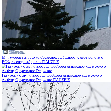
Μην αγοράζετε αυτό το συμπλήρωμα διατροφής προειδοποιεί ο
ΕΟΦ, περιέχει φάρμακο
ΕΙΔΗΣΕΙΣ
Για «σοκ» στην παγκόσμια προσφορά πετρελαίου κάνει λόγο ο
Διεθνής Οργανισμός Ενέργειας
ΕΙΔΗΣΕΙΣ