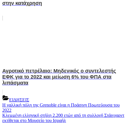
στην κατάχρηση
Αγροτικό πετρέλαιο: Μηδενικός ο συντελεστής
ΕΦΚ για το 2022 και μείωση 6% του ΦΠΑ στα
λιπάσματα
ΕΙΔΗΣΕΙΣ
Post
Previous
Η γαλλική πόλη της Grenoble είναι η Πράσινη Πρωτεύουσα του
Post:
2022
navigation
Next
Κλεμμένη ελληνική στήλη 2.200 ετών από τη συλλογή Στάινχαρντ
Post:
εκτίθεται στο Μουσείο του Ισραήλ