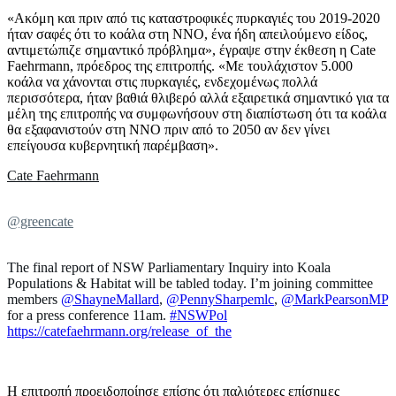
«Ακόμη και πριν από τις καταστροφικές πυρκαγιές του 2019-2020
ήταν σαφές ότι το κοάλα στη ΝΝΟ, ένα ήδη απειλούμενο είδος,
αντιμετώπιζε σημαντικό πρόβλημα», έγραψε στην έκθεση η Cate
Faehrmann, πρόεδρος της επιτροπής. «Με τουλάχιστον 5.000
κοάλα να χάνονται στις πυρκαγιές, ενδεχομένως πολλά
περισσότερα, ήταν βαθιά θλιβερό αλλά εξαιρετικά σημαντικό για τα
μέλη της επιτροπής να συμφωνήσουν στη διαπίστωση ότι τα κοάλα
θα εξαφανιστούν στη ΝΝΟ πριν από το 2050 αν δεν γίνει
επείγουσα κυβερνητική παρέμβαση».
Cate Faehrmann
@greencate
The final report of NSW Parliamentary Inquiry into Koala
Populations & Habitat will be tabled today. I’m joining committee
members
@ShayneMallard
,
@PennySharpemlc
,
@MarkPearsonMP
for a press conference 11am.
#NSWPol
https://catefaehrmann.org/release_of_the
Η επιτροπή προειδοποίησε επίσης ότι παλιότερες επίσημες