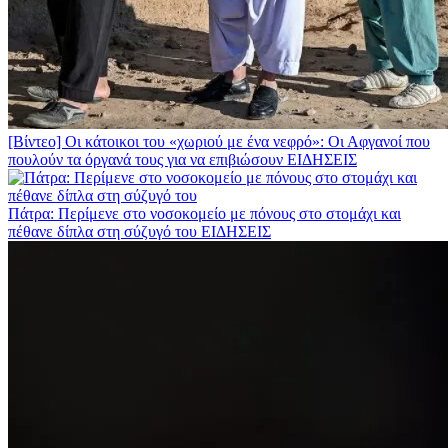
[Βίντεο] Οι κάτοικοι του «χωριού με ένα νεφρό»: Οι Αφγανοί που
πουλούν τα όργανά τους για να επιβιώσουν
ΕΙΔΗΣΕΙΣ
Πάτρα: Περίμενε στο νοσοκομείο με πόνους στο στομάχι και
πέθανε δίπλα στη σύζυγό του
ΕΙΔΗΣΕΙΣ