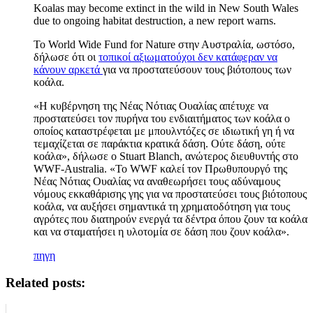
Koalas may become extinct in the wild in New South Wales
due to ongoing habitat destruction, a new report warns.
Το World Wide Fund for Nature στην Αυστραλία, ωστόσο,
δήλωσε ότι οι
τοπικοί αξιωματούχοι δεν κατάφεραν να
κάνουν αρκετά
για να προστατεύσουν τους βιότοπους των
κοάλα.
«Η κυβέρνηση της Νέας Νότιας Ουαλίας απέτυχε να
προστατεύσει τον πυρήνα του ενδιαιτήματος των κοάλα ο
οποίος καταστρέφεται με μπουλντόζες σε ιδιωτική γη ή να
τεμαχίζεται σε παράκτια κρατικά δάση. Ούτε δάση, ούτε
κοάλα», δήλωσε ο Stuart Blanch, ανώτερος διευθυντής στο
WWF-Australia. «Το WWF καλεί τον Πρωθυπουργό της
Νέας Νότιας Ουαλίας να αναθεωρήσει τους αδύναμους
νόμους εκκαθάρισης γης για να προστατεύσει τους βιότοπους
κοάλα, να αυξήσει σημαντικά τη χρηματοδότηση για τους
αγρότες που διατηρούν ενεργά τα δέντρα όπου ζουν τα κοάλα
και να σταματήσει η υλοτομία σε δάση που ζουν κοάλα».
πηγη
Related posts: