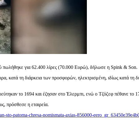
ύ πωλήθηκε για 62.400 λίρες (70.000 Ευρώ), δήλωσε η Spink & Son.
ρα, κατά τη διάρκεια των προσφορών, ηλεκτρισμένη, ιδίως κατά τη δ
εύτηκαν το 1694 και έζησαν στο Έλερμπι, ενώ ο Τζόζεφ πέθανε το 17
υς, πρόσθεσε η εταιρεία.
vrekan-sto-patoma-chresa-nomismata-axias-856000-eero_gr_63450e39e4b