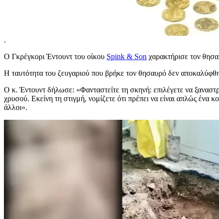
.
Ο Γκρέγκορι Έντουντ του οίκου
Spink & Son
χαρακτήρισε τον θησαυ
Η ταυτότητα του ζευγαριού που βρήκε τον θησαυρό δεν αποκαλύφθ
Ο κ. Έντουντ δήλωσε: «Φανταστείτε τη σκηνή: επιλέγετε να ξαναστρ
χρυσού. Εκείνη τη στιγμή, νομίζετε ότι πρέπει να είναι απλώς ένα
άλλοι».