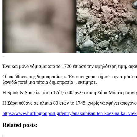
.
Ένα και μόνο νόμισμα από το 1720 έπιασε την υψηλότερη τιμή, αφο
Ο υπεύθυνος της δημοπρασίας κ. Έντουντ χαρακτήρισε την ατμόσφαι
ξαναδώ ποτέ μια τέτοια δημοπρασία», εκτίμησε.
Η Spink & Son είπε ότι ο Τζόζεφ Φέρνλει και η Σάρα Μάιστερ παντρ
Η Σάρα πέθανε σε ηλικία 80 ετών το 1745, χωρίς να αφήνει απογόνο
https://www.huffingtonpost.gr/entry/anakainisan-ten-koezina-kai-
Related posts: