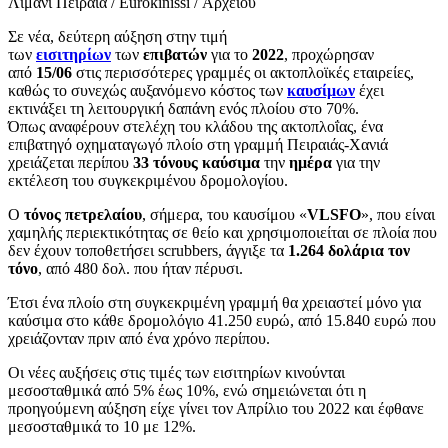
Λιμάνι Πειραιά / Eurokinissi / Αρχείου
Σε νέα, δεύτερη αύξηση στην τιμή
των
εισιτηρίων
των
επιβατών
για το
2022
, προχώρησαν
από
15/06
στις περισσότερες γραμμές οι ακτοπλοϊκές εταιρείες,
καθώς το συνεχώς αυξανόμενο κόστος των
καυσίμων
έχει
εκτινάξει τη λειτουργική δαπάνη ενός πλοίου στο 70%.
Όπως αναφέρουν στελέχη του κλάδου της ακτοπλοΐας, ένα
επιβατηγό οχηματαγωγό πλοίο στη γραμμή Πειραιάς-Χανιά
χρειάζεται περίπου
33 τόνους καύσιμα
την
ημέρα
για την
εκτέλεση του συγκεκριμένου δρομολογίου.
Ο
τόνος
πετρελαίου
, σήμερα, του καυσίμου «
VLSFO
», που είναι
χαμηλής περιεκτικότητας σε θείο και χρησιμοποιείται σε πλοία που
δεν έχουν τοποθετήσει scrubbers, άγγιξε τα
1.264 δολάρια τον
τόνο
, από 480 δολ. που ήταν πέρυσι.
Έτσι ένα πλοίο στη συγκεκριμένη γραμμή θα χρειαστεί μόνο για
καύσιμα στο κάθε δρομολόγιο 41.250 ευρώ, από 15.840 ευρώ που
χρειάζονταν πριν από ένα χρόνο περίπου.
Οι νέες αυξήσεις στις τιμές των εισιτηρίων κινούνται
μεσοσταθμικά από 5% έως 10%, ενώ σημειώνεται ότι η
προηγούμενη αύξηση είχε γίνει τον Απρίλιο του 2022 και έφθανε
μεσοσταθμικά το 10 με 12%.