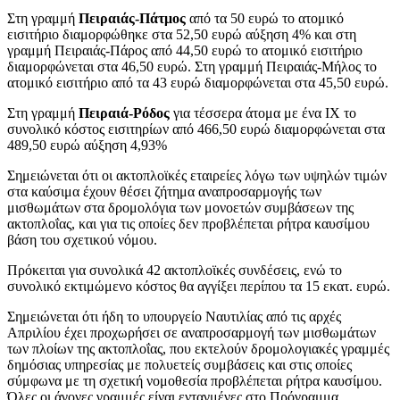
Στη γραμμή
Πειραιάς-Πάτμος
από τα 50 ευρώ το ατομικό
εισιτήριο διαμορφώθηκε στα 52,50 ευρώ αύξηση 4% και στη
γραμμή Πειραιάς-Πάρος από 44,50 ευρώ το ατομικό εισιτήριο
διαμορφώνεται στα 46,50 ευρώ. Στη γραμμή Πειραιάς-Μήλος το
ατομικό εισιτήριο από τα 43 ευρώ διαμορφώνεται στα 45,50 ευρώ.
Στη γραμμή
Πειραιά-Ρόδος
για τέσσερα άτομα με ένα ΙΧ το
συνολικό κόστος εισιτηρίων από 466,50 ευρώ διαμορφώνεται στα
489,50 ευρώ αύξηση 4,93%
Σημειώνεται ότι οι ακτοπλοϊκές εταιρείες λόγω των υψηλών τιμών
στα καύσιμα έχουν θέσει ζήτημα αναπροσαρμογής των
μισθωμάτων στα δρομολόγια των μονοετών συμβάσεων της
ακτοπλοΐας, και για τις οποίες δεν προβλέπεται ρήτρα καυσίμου
βάση του σχετικού νόμου.
Πρόκειται για συνολικά 42 ακτοπλοϊκές συνδέσεις, ενώ το
συνολικό εκτιμώμενο κόστος θα αγγίξει περίπου τα 15 εκατ. ευρώ.
Σημειώνεται ότι ήδη το υπουργείο Ναυτιλίας από τις αρχές
Απριλίου έχει προχωρήσει σε αναπροσαρμογή των μισθωμάτων
των πλοίων της ακτοπλοΐας, που εκτελούν δρομολογιακές γραμμές
δημόσιας υπηρεσίας με πολυετείς συμβάσεις και στις οποίες
σύμφωνα με τη σχετική νομοθεσία προβλέπεται ρήτρα καυσίμου.
Όλες οι άγονες γραμμές είναι ενταγμένες στο Πρόγραμμα