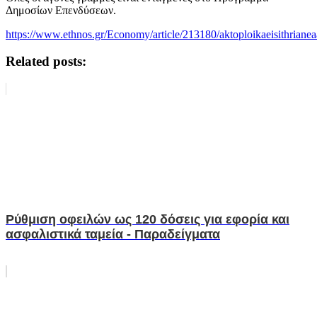
Δημοσίων Επενδύσεων.
https://www.ethnos.gr/Economy/article/213180/aktoploikaeisithrian
Related posts:
Ρύθμιση οφειλών ως 120 δόσεις για εφορία και
ασφαλιστικά ταμεία - Παραδείγματα