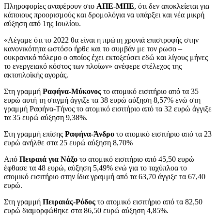
Πληροφορίες αναφέρουν στο
ΑΠΕ-ΜΠΕ
, ότι δεν αποκλείεται για
κάποιους προορισμούς και δρομολόγια να υπάρξει και νέα μικρή
αύξηση από 1ης Ιουλίου.
«Λέγαμε ότι το 2022 θα είναι η πρώτη χρονιά επιστροφής στην
κανονικότητα ωστόσο ήρθε και το συμβάν με τον ρωσο –
ουκρανικό πόλεμο ο οποίος έχει εκτοξεύσει εδώ και λίγους μήνες
το ενεργειακό κόστος των πλοίων» ανέφερε στέλεχος της
ακτοπλοϊκής αγοράς.
Στη γραμμή
Ραφήνα-Μύκονος
το ατομικό εισιτήριο από τα 35
ευρώ αυτή τη στιγμή άγγιξε τα 38 ευρώ αύξηση 8,57% ενώ στη
γραμμή Ραφήνα-Τήνος το ατομικό εισιτήριο από τα 32 ευρώ άγγιξε
τα 35 ευρώ αύξηση 9,38%.
Στη γραμμή επίσης
Ραφήνα-Άνδρο
το ατομικό εισιτήριο από τα 23
ευρώ ανήλθε στα 25 ευρώ αύξηση 8,70%
Από
Πειραιά για Νάξο
το ατομικό εισιτήριο από 45,50 ευρώ
έφθασε τα 48 ευρώ, αύξηση 5,49% ενώ για το ταχύπλοα το
ατομικό εισιτήριο στην ίδια γραμμή από τα 63,70 άγγιξε τα 67,40
ευρώ.
Στη γραμμή
Πειραιάς-Ρόδος
το ατομικό εισιτήριο από τα 82,50
ευρώ διαμορφώθηκε στα 86,50 ευρώ αύξηση 4,85%.