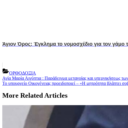
Άγιον Όρος: Έγκλημα το νομοσχέδιο για τον γάμο
ΟΡΘΟΔΟΞΙΑ
Post
Previous
Αγία Μαρία Αιγύπτια : Παράδειγμα μετανοίας και υπερνικήσεως τω
Post:
Next
Το υπουργείο Οικογένειας προειδοποιεί – «Η μητρότητα βλάπτει σο
navigation
Post:
More Related Articles