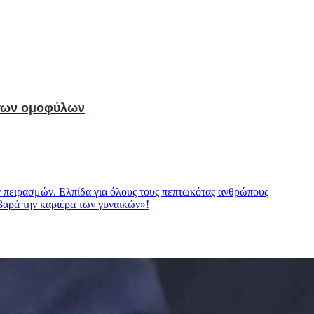
 των ομοφύλων
ν πειρασμών. Ελπίδα για όλους τους πεπτωκότας ανθρώπους
βαρά την καριέρα των γυναικών»!