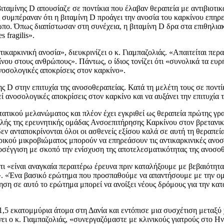
ς βιταμίνης D απουσίαζε σε ποντίκια που έλαβαν θεραπεία με αντιβιο
συμπέραναν ότι η βιταμίνη D προάγει την ανοσία του καρκίνου επηρ
πο. Όπως διαπίστωσαν στη συνέχεια, η βιταμίνη D δρα στα επιθηλια
 fragilis».
τικαρκινική ανοσία», διευκρινίζει ο κ. Γιαμπαζολιάς. «Απαιτείται περ
κίνου στους ανθρώπους». Πάντως, ο ίδιος τονίζει ότι «συνολικά τα 
ανοσολογικές αποκρίσεις στον καρκίνο».
ς D στην επιτυχία της ανοσοθεραπείας. Κατά τη μελέτη τους σε ποντίκ
 ανοσολογικές αποκρίσεις στον καρκίνο και να αυξάνει την επιτυχία 
τατικού μελανώματος και πλέον έχει εγκριθεί ως θεραπεία πρώτης 
λής της ερευνητικής ομάδας Ανσοεπιτήρησης Καρκίνου στον βρετανι
 δεν ανταποκρίνονται όλοι οι ασθενείς εξίσου καλά σε αυτή τη θεραπε
κού μικροβιώματος μπορούν να επηρεάσουν τις αντικαρκινικές ανοσο
σέγγιση με σκοπό την ενίσχυση της αποτελεσματικότητας της ανοσοθ
«είναι αναγκαία περαιτέρω έρευνα πριν καταλήξουμε με βεβαιότητα 
ο». «Ένα βασικό ερώτημα που προσπαθούμε να απαντήσουμε με την ομ
ηση σε αυτό το ερώτημα μπορεί να ανοίξει νέους δρόμους για την κα
,5 εκατομμύρια άτομα στη Δανία και εντόπισε μια συσχέτιση μεταξύ
ει ο κ. Γιαμπαζολιάς, «συνεργαζόμαστε με κλινικούς γιατρούς στο Η