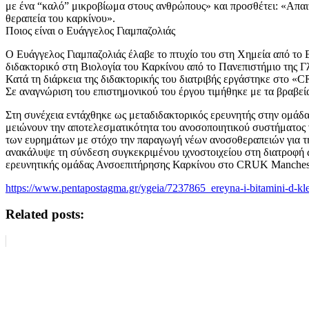
με ένα “καλό” μικροβίωμα στους ανθρώπους» και προσθέτει: «Απαιτ
θεραπεία του καρκίνου».
Ποιος είναι ο Ευάγγελος Γιαμπαζολιάς
Ο Ευάγγελος Γιαμπαζολιάς έλαβε το πτυχίο του στη Χημεία από το 
διδακτορικό στη Βιολογία του Καρκίνου από το Πανεπιστήμιο της Γ
Κατά τη διάρκεια της διδακτορικής του διατριβής εργάστηκε στο «C
Σε αναγνώριση του επιστημονικού του έργου τιμήθηκε με τα βραβεία 
Στη συνέχεια εντάχθηκε ως μεταδιδακτορικός ερευνητής στην ομάδα 
μειώνουν την αποτελεσματικότητα του ανοσοποιητικού συστήματος ν
των ευρημάτων με στόχο την παραγωγή νέων ανοσοθεραπειών για τη
ανακάλυψε τη σύνδεση συγκεκριμένου ιχνοστοιχείου στη διατροφή ως
ερευνητικής ομάδας Ανσοεπιτήρησης Καρκίνου στο CRUK Manchester 
https://www.pentapostagma.gr/ygeia/7237865_ereyna-i-bitamini-d-kleid
Related posts: