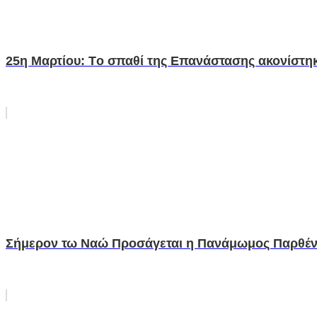
25η Μαρτίου: Tο σπαθί της Επανάστασης ακονίστη
Σήμερον τω Ναώ Προσάγεται η Πανάμωμος Παρθέ