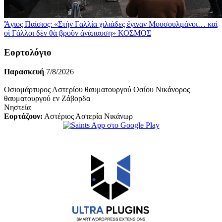
Ἅγιος Παίσιος: «Στὴν Γαλλία χιλιάδες ἔγιναν Μουσουλμάνοι… καί
οἱ Γάλλοι δὲν θὰ βροῦν ἀνάπαυση»
ΚΟΣΜΟΣ
Εορτολόγιο
Παρασκευή
7/8/2026
Οσιομάρτυρος Αστερίου θαυματουργού Οσίου Νικάνορος
θαυματουργού εν Ζάβορδα
Νηστεία
Εορτάζουν:
Αστέριος Αστερία Νικάνωρ