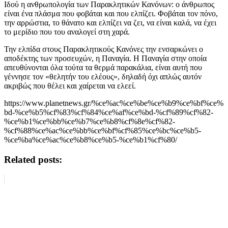
Ιδού η ανθρωπολογία των Παρακλητικών Κανόνων: ο άνθρωπος
είναι ένα πλάσμα που φοβάται και που ελπίζει. Φοβάται τον πόνο,
την αρρώστια, το θάνατο και ελπίζει να ζει, να είναι καλά, να έχει
το μερίδιο που του αναλογεί στη χαρά.
Την ελπίδα στους Παρακλητικούς Κανόνες την ενσαρκώνει ο
αποδέκτης των προσευχών, η Παναγία. Η Παναγία στην οποία
απευθύνονται όλα τούτα τα θερμά παρακάλια, είναι αυτή που
γέννησε τον «θελητήν του ελέους», δηλαδή όχι απλώς αυτόν
ακριβώς που θέλει και χαίρεται να ελεεί.
https://www.planetnews.gr/%ce%ac%ce%be%ce%b9%ce%bf%ce%
bd-%ce%b5%cf%83%cf%84%ce%af%ce%bd-%cf%89%cf%82-
%ce%b1%ce%bb%ce%b7%ce%b8%cf%8e%cf%82-
%cf%88%ce%ac%ce%bb%ce%bf%cf%85%ce%bc%ce%b5-
%ce%ba%ce%ac%ce%b8%ce%b5-%ce%b1%cf%80/
Related posts: