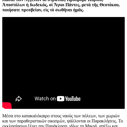
Ἀποστόλων ἡ δωδεκάς, οἱ Ἅγιοι Πάντες, μετὰ τῆς Θεοτόκου,
ποιήσατε πρεσβείαν, εἰς τὸ σωθῆναι ἡμᾶς.
Μέσα στο κατακαλόκαιρο στους ναούς των πόλεων, των χωριών
και των παραθεριστικών οικισμών, ψάλλονται οι Παρακλήσεις. Το
εκκλησίασμα ξέρει την Παράκληση, ιδίως τη Μικρή, απέξω και