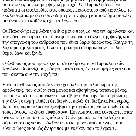
συμψάλλει, με έκδηλη ψυχική μετοχή. Οι Παρακλήσεις είναι
πράγματι οι ακολουθίες στις οποίες, περισσότερο από τις άλλες, το
εκκλησίασμα μετέχει συνειδητά με την ψυχή και το σώμα (πολλές
μετάνοιες). Ο καθένας έχει το λόγο του.
Οι Παρακλήσεις μιλάνε για ένα μόνο πράγμα: για την αρρώστια και
τον πόνο, για τη σωματική ανημποριά, για το άλγος της ψυχής και
την απόγνωση του ανθρώπου που είναι βαριά άρρωστος. Και για τη
λαχτάρα της γιατρειάς. Όλα τα τροπάρια σφυροκοπάνε το ίδιο
θέμα, ξανά και ξανά.
Ο άνθρωπος που προσεύχεται στο κείμενο των Παρακλητικών
Κανόνων βασανίζεται, πάσχει, κατάκειται, έχει συμφορές και νέφη
που σκεπάζουν την ψυχή του.
Είναι ο άνθρωπος που δεν αντέχει άλλο την ταλαιπωρία της
αρρώστιας, που αισθάνεται μόνος και αβοήθητος, ταπεινωμένος,
που απελπίζεται, που νιώθει πως σβήνει. Και την ίδια ακριβώς ή
την άλλη στιγμή ελπίζει ότι θα γίνει καλά, ότι θα ξαναείναι γερός.
Ικετεύει, παρακαλάει να ξαναβρεί την υγειά του, να λυτρωθεί από
τους πόνους, να ζήσει ευφρόσυνα. Ευγνωμονεί και ευχαριστεί όταν
ανακουφίζεται από τους πόνους. Ο άνθρωπος που προσεύχεται
σήμερα στους ναούς ψάλλοντας το κείμενο αυτό, αιώνες μετά,
είναι ο ίδιος ακριβώς άνθρωπος με εκείνον που το έγραψε.