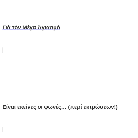
Γιὰ τὸν Μέγα Ἁγιασμὸ
Είναι εκείνες οι φωνές… (περί εκτρώσεων!)