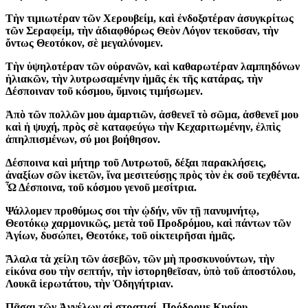
Τὴν τιμιωτέραν τῶν Χερουβείμ, καὶ ἐνδοξοτέραν ἀσυγκρίτως
τῶν Σεραφείμ, τὴν ἀδιαφθόρως Θεὸν Λόγον τεκοῦσαν, τὴν
ὄντως Θεοτόκον, σὲ μεγαλύνομεν.
Τὴν ὑψηλοτέραν τῶν οὐρανῶν, καὶ καθαρωτέραν λαμπηδόνων
ἡλιακῶν, τὴν λυτρωσαμένην ἡμᾶς ἐκ τῆς κατάρας, τὴν
Δέσποιναν τοῦ κόσμου, ὕμνοις τιμήσωμεν.
Ἀπὸ τῶν πολλῶν μου ἁμαρτιῶν, ἀσθενεῖ τὸ σῶμα, ἀσθενεῖ μου
καὶ ἡ ψυχή, πρὸς σὲ καταφεύγω τὴν Κεχαριτωμένην, ἐλπὶς
ἀπηλπισμένων, σύ μοι βοήθησον.
Δέσποινα καὶ μήτηρ τοῦ Λυτρωτοῦ, δέξαι παρακλήσεις,
ἀναξίων σῶν ἱκετῶν, ἵνα μεσιτεύσῃς πρὸς τὸν ἐκ σοῦ τεχθέντα.
Ὦ Δέσποινα, τοῦ κόσμου γενοῦ μεσίτρια.
Ψάλλομεν προθύμως σοι τὴν ᾠδήν, νῦν τῇ πανυμνήτῳ,
Θεοτόκῳ χαρμονικῶς, μετὰ τοῦ Προδρόμου, καὶ πάντων τῶν
Ἁγίων, δυσώπει, Θεοτόκε, τοῦ οἰκτειρῆσαι ἡμᾶς.
Ἄλαλα τὰ χείλη τῶν ἀσεβῶν, τῶν μὴ προσκυνούντων, τὴν
εἰκόνα σου τὴν σεπτήν, τὴν ἱστορηθεῖσαν, ὑπὸ τοῦ ἀποστόλου,
Λουκᾶ ἱερωτάτου, τὴν Ὁδηγήτριαν.
Πᾶσαι τῶν Ἀγγέλων αἱ στρατιαί, Πρόδρομε Κυρίου,