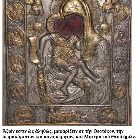
Ἄξιόν ἐστιν ὡς ἀληθῶς, μακαρίζειν σε τὴν Θεοτόκον, τὴν
ἀειμακάριστον καὶ παναμώμητον, καὶ Μητέρα τοῦ Θεοῦ ἡμῶν.