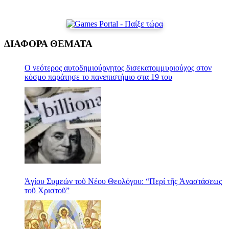
ΔΙΑΦΟΡΑ ΘΕΜΑΤΑ
Ο νεότερος αυτοδημιούργητος δισεκατομμυριούχος στον
κόσμο παράτησε το πανεπιστήμιο στα 19 του
Ἁγίου Συμεών τοῦ Νέου Θεολόγου: “Περί τῆς Ἀναστάσεως
τοῦ Χριστοῦ”