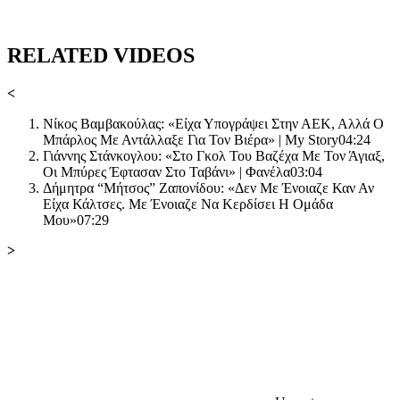
RELATED VIDEOS
<
Νίκος Βαμβακούλας: «Είχα Υπογράψει Στην ΑΕΚ, Αλλά Ο
Μπάρλος Με Αντάλλαξε Για Τον Βιέρα» | My Story04:24
Γιάννης Στάνκογλου: «Στο Γκολ Του Βαζέχα Με Τον Άγιαξ,
Οι Μπύρες Έφτασαν Στο Ταβάνι» | Φανέλα03:04
Δήμητρα “Μήτσος” Ζαπονίδου: «Δεν Με Ένοιαζε Καν Αν
Είχα Κάλτσες. Με Ένοιαζε Να Κερδίσει Η Ομάδα
Μου»07:29
>