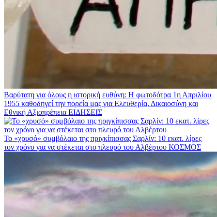
Βαρύτατη για όλους η ιστορική ευθύνη: Η φωτοδότρα 1η Απριλίου
1955 καθοδηγεί την πορεία μας για Ελευθερία, Δικαιοσύνη και
Εθνική Αξιοπρέπεια
ΕΙΔΗΣΕΙΣ
Το «χρυσό» συμβόλαιο της πριγκίπισσας Σαρλίν: 10 εκατ. λίρες
τον χρόνο για να στέκεται στο πλευρό του Αλβέρτου
ΚΟΣΜΟΣ