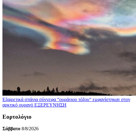
Εξαιρετικά σπάνια σύννεφα “ουράνιου τόξου“ εμφανίστηκαν στον
αρκτικό ουρανό
ΕΞΕΡΕΥΝΗΣΗ
Εορτολόγιο
Σάββατο
8/8/2026