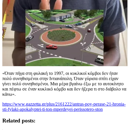
«Όταν πήγα στη φυλακή το 1997, οι κυκλικοί κόμβοι δεν ήταν
πολύ συνηθισμένοι στην Ιντιανάπολη. Όταν γύρισα σπίτι είχαν
γίνει πολύ συνηθισμένοι. Μια μέρα βγαίνω έξω με το αυτοκίνητο
και πέφτω σε έναν κυκλικό κόμβο και δεν ήξερα τι στο διάβολο να
κάνω».
https://www.gazzetta.gr/plus/2161222/antras-poy-perase-21-hronia-
sti-fylaki-apokalyptei-ti-ton-mperdeyei-perissotero-ston
Related posts: