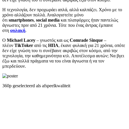
Η τεχνολογία, δεν προχωράει απλά, αλλά καλπάζει. Χρόνο με το
χρόνο αλλάζουν πολλά. Αναλογιστείτε μόνο
ότι
smartphones
,
social media
και πλατφόρμες ήταν παντελώς
άγνωστες πριν από 21 χρόνια. Τότε που ένας άντρας έμπαινε
στη
φυλακή
.
Ο
Michael Lacey
– γνωστός και ως
Comrade Sinque
–
πλέον
TikToker
από τις
ΗΠΑ
, έκανε φυλακή για 21 χρόνια, οπότε
δεν είχε γνώση του τι συνέβαινε ακριβώς στον κόσμο, από την
τεχνολογία, την καθημερινότητα κτλ. Αποτέλεσμα αυτών; Να βγει
έξω και πολλά πράγματα να του είναι άγνωστα ή να τον
μπερδεύουν.
360p geselecteerd als afspeelkwaliteit