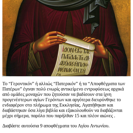
Το “Γεροντικόν” ή αλλιώς “Πατερικόν” ή τα “Αποφθέγματα των
Πατέρων” έγιναν πολύ ενωρίς αντικείμενο εντρυφύσεως αρχικά
από ομάδες μοναχών που ζητούσαν να βαδίσουν στα ίχνη
προγενέστερων αγίων Γερόντων και αργότερα διευρύνθηκε το
ενδιαφέρον στο πλήρωμα της Εκκλησίας. Αγαπήθηκαν και
διαβάστηκαν όσα λίγα βιβλία και εξακολουθούν να διαβάζονται
μέχρι σήμερα, παρόλο που παρήλθαν 15 και πλέον αιώνες .
Διαβάστε αυτούσια 9 αποφθέγματα του Αγίου Αντωνίου.