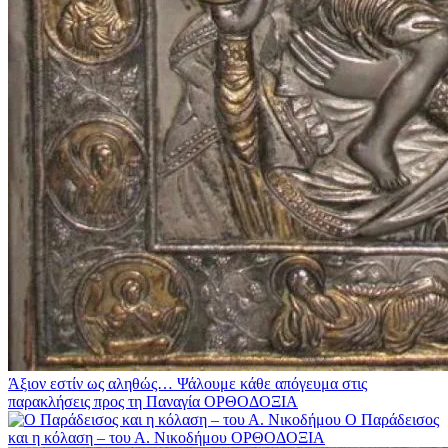
Άξιον εστίν ως αληθώς… Ψάλουμε κάθε απόγευμα στις
παρακλήσεις προς τη Παναγία
ΟΡΘΟΔΟΞΙΑ
Ο Παράδεισος
και η κόλαση – του Α. Νικοδήμου
ΟΡΘΟΔΟΞΙΑ