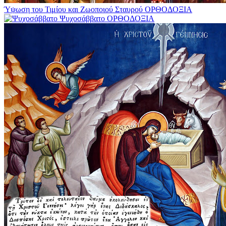
Ύψωση του Τιμίου και Ζωοποιού Σταυρού
ΟΡΘΟΔΟΞΙΑ
Ψυχοσάββατο
ΟΡΘΟΔΟΞΙΑ