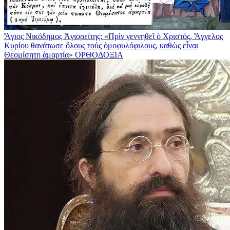
Ἅγιος Νικόδημος Ἁγιορείτης: «Πρὶν γεννηθεῖ ὁ Χριστός, Ἄγγελος
Κυρίου θανάτωσε ὅλους τούς ὁμοφυλόφιλους, καθὼς εἶναι
Θεομίσητη ἁμαρτία»
ΟΡΘΟΔΟΞΙΑ