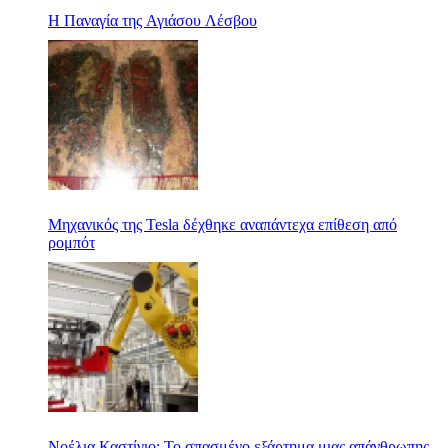
Η Παναγία της Αγιάσου Λέσβου
Μηχανικός της Tesla δέχθηκε αναπάντεχα επίθεση από
ρομπότ
Νοέλια Καστίγιο: Το σπασμένο εξάρτημα μιας απάνθρωπης